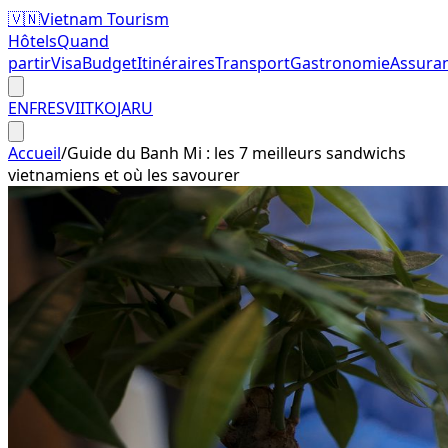
🇻🇳
Vietnam Tourism
Hôtels
Quand
partir
Visa
Budget
Itinéraires
Transport
Gastronomie
Assura
EN
FR
ES
VI
IT
KO
JA
RU
Accueil
/
Guide du Banh Mi : les 7 meilleurs sandwichs
vietnamiens et où les savourer