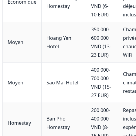
Économique
Homestay
VND (6-
déjeu
10 EUR)
inclu
350 000-
Cham
Hoang Yen
600 000
privé
Moyen
Hotel
VND (13-
chaud
23 EUR)
WiFi
400 000-
Cham
700 000
Moyen
Sao Mai Hotel
clima
VND (15-
resta
27 EUR)
200 000-
Repa
Ban Pho
400 000
inclus
Homestay
Homestay
VND (8-
expér
15 EUR)
authe