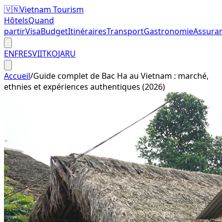
🇻🇳
Vietnam Tourism
Hôtels
Quand
partir
Visa
Budget
Itinéraires
Transport
Gastronomie
Assura
EN
FR
ES
VI
IT
KO
JA
RU
Accueil
/
Guide complet de Bac Ha au Vietnam : marché,
ethnies et expériences authentiques (2026)