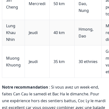
Sin
a
Mercredi
50 km
Dao,
Cheng
p
Nung
t
Lung
M
Hmong,
Khau
Jeudi
40 km
r
Dao
Nhin
di
G
Muong
m
Jeudi
35 km
30 ethnies
Khuong
v
e
Notre recommandation
: Si vous avez un week-end,
faites Can Cau le samedi et Bac Ha le dimanche. Pour
une expérience hors des sentiers battus, Coc Ly le mardi
est excellent car vous pouvez combiner avec une balade