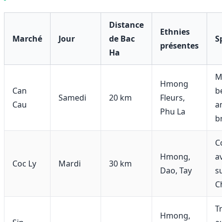
Distance
Ethnies
Marché
Jour
de Bac
S
présentes
Ha
M
Hmong
Can
b
Samedi
20 km
Fleurs,
Cau
a
Phu La
b
C
Hmong,
a
Coc Ly
Mardi
30 km
Dao, Tay
su
C
T
Hmong,