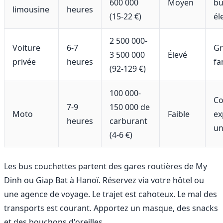
600 000
Moyen
bu
limousine
heures
(15-22 €)
él
2 500 000-
Voiture
6-7
Gr
3 500 000
Élevé
privée
heures
fa
(92-129 €)
100 000-
Co
7-9
150 000 de
Moto
Faible
ex
heures
carburant
un
(4-6 €)
Les bus couchettes partent des gares routières de My
Dinh ou Giap Bat à Hanoï. Réservez via votre hôtel ou
une agence de voyage. Le trajet est cahoteux. Le mal des
transports est courant. Apportez un masque, des snacks
et des bouchons d'oreilles.