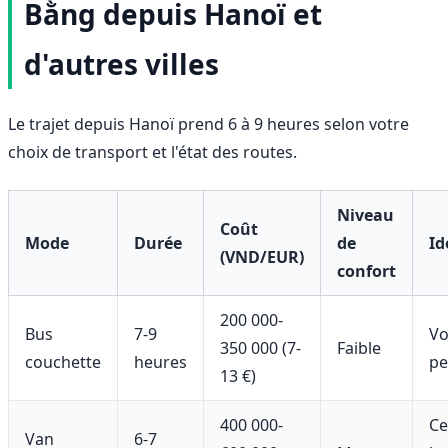
Bằng depuis Hanoï et
d'autres villes
Le trajet depuis Hanoï prend 6 à 9 heures selon votre
choix de transport et l'état des routes.
Niveau
Coût
Mode
Durée
de
Id
(VND/EUR)
confort
200 000-
Bus
7-9
Vo
350 000 (7-
Faible
couchette
heures
pe
13 €)
400 000-
Ce
Van
6-7