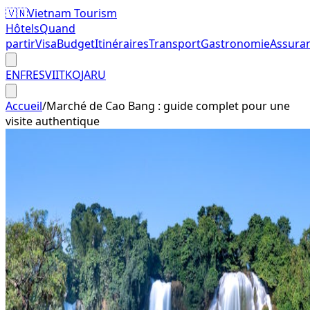
🇻🇳
Vietnam Tourism
Hôtels
Quand
partir
Visa
Budget
Itinéraires
Transport
Gastronomie
Assura
EN
FR
ES
VI
IT
KO
JA
RU
Accueil
/
Marché de Cao Bang : guide complet pour une
visite authentique