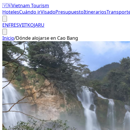
🇻🇳
Vietnam Tourism
Hoteles
Cuándo ir
Visado
Presupuesto
Itinerarios
Transport
EN
FR
ES
VI
IT
KO
JA
RU
Inicio
/
Dónde alojarse en Cao Bang