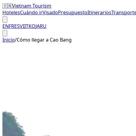
🇻🇳
Vietnam Tourism
Hoteles
Cuándo ir
Visado
Presupuesto
Itinerarios
Transport
EN
FR
ES
VI
IT
KO
JA
RU
Inicio
/
Cómo llegar a Cao Bang