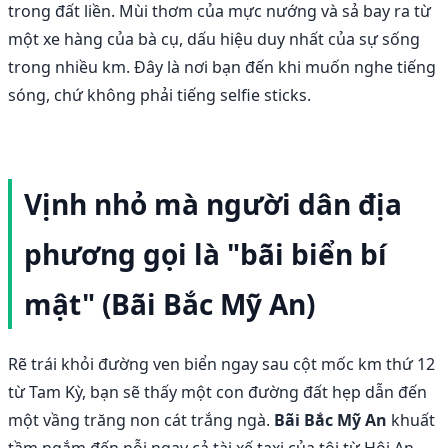
trong đất liền. Mùi thơm của mực nướng và sả bay ra từ
một xe hàng của bà cụ, dấu hiệu duy nhất của sự sống
trong nhiều km. Đây là nơi bạn đến khi muốn nghe tiếng
sóng, chứ không phải tiếng selfie sticks.
Vịnh nhỏ mà người dân địa
phương gọi là "bãi biển bí
mật" (Bãi Bắc Mỹ An)
Rẽ trái khỏi đường ven biển ngay sau cột mốc km thứ 12
từ Tam Kỳ, bạn sẽ thấy một con đường đất hẹp dẫn đến
một vầng trăng non cát trắng ngà.
Bãi Bắc Mỹ An
khuất
tầm ngắm đến nỗi ngay cả tài xế taxi của tôi từ Hội An