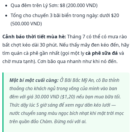
Qua đêm trên Lý Sơn: $8 (200.000 VND)
Tổng cho chuyến 3 bãi biển trong ngày: dưới $20
(500.000 VND)
Cảnh báo thời tiết mùa hè:
Tháng 7 có thể có mưa rào
bất chợt kéo dài 30 phút. Nếu thấy mây đen kéo đến, hãy
tìm quán cà phê gần nhất (gọi một ly
cà phê sữa đá
và
chờ mưa tạnh). Cơn bão qua nhanh như khi nó đến.
Một bí mật cuối cùng:
Ở Bãi Bắc Mỹ An, cô Ba thỉnh
thoảng cho khách ngủ trong võng của mình vào ban
đêm với giá 30.000 VND ($1,20) nếu bạn mua bữa tối.
Thức dậy lúc 5 giờ sáng để xem ngư dân kéo lưới —
nước chuyển sang màu ngọc bích nhạt khi mặt trời mọc
trên quần đảo Chàm. Đừng nói với ai.