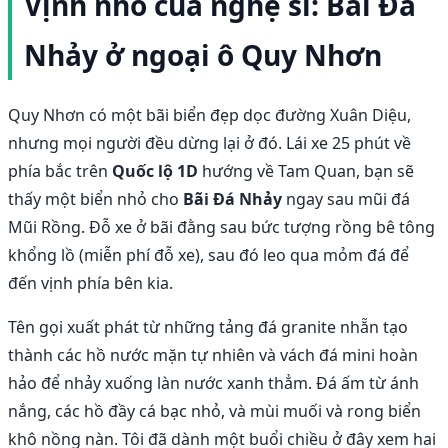
Vịnh nhỏ của nghệ sĩ: Bãi Đá
Nhảy ở ngoại ô Quy Nhơn
Quy Nhơn có một bãi biển đẹp dọc đường Xuân Diệu,
nhưng mọi người đều dừng lại ở đó. Lái xe 25 phút về
phía bắc trên
Quốc lộ 1D
hướng về Tam Quan, bạn sẽ
thấy một biển nhỏ cho
Bãi Đá Nhảy
ngay sau mũi đá
Mũi Rồng. Đỗ xe ở bãi đằng sau bức tượng rồng bê tông
khổng lồ (miễn phí đỗ xe), sau đó leo qua mỏm đá để
đến vịnh phía bên kia.
Tên gọi xuất phát từ những tảng đá granite nhẵn tạo
thành các hồ nước mặn tự nhiên và vách đá mini hoàn
hảo để nhảy xuống làn nước xanh thẳm. Đá ấm từ ánh
nắng, các hồ đầy cá bạc nhỏ, và mùi muối và rong biển
khô nồng nàn. Tôi đã dành một buổi chiều ở đây xem hai