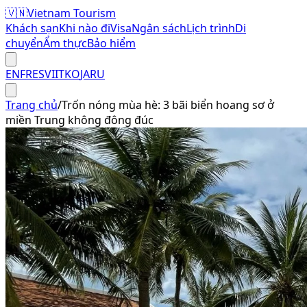
🇻🇳
Vietnam Tourism
Khách sạn
Khi nào đi
Visa
Ngân sách
Lịch trình
Di
chuyển
Ẩm thực
Bảo hiểm
EN
FR
ES
VI
IT
KO
JA
RU
Trang chủ
/
Trốn nóng mùa hè: 3 bãi biển hoang sơ ở
miền Trung không đông đúc