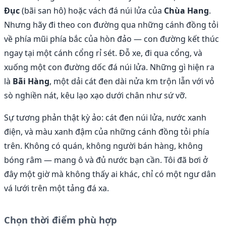
Đục
(bãi san hô) hoặc vách đá núi lửa của
Chùa Hang
.
Nhưng hãy đi theo con đường qua những cánh đồng tỏi
về phía mũi phía bắc của hòn đảo — con đường kết thúc
ngay tại một cánh cổng rỉ sét. Đỗ xe, đi qua cổng, và
xuống một con đường dốc đá núi lửa. Những gì hiện ra
là
Bãi Hàng
, một dải cát đen dài nửa km trộn lẫn với vỏ
sò nghiền nát, kêu lạo xạo dưới chân như sứ vỡ.
Sự tương phản thật kỳ ảo: cát đen núi lửa, nước xanh
điện, và màu xanh đậm của những cánh đồng tỏi phía
trên. Không có quán, không người bán hàng, không
bóng râm — mang ô và đủ nước bạn cần. Tôi đã bơi ở
đây một giờ mà không thấy ai khác, chỉ có một ngư dân
vá lưới trên một tảng đá xa.
Chọn thời điểm phù hợp