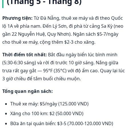
(Tháng 5 - Tháng 8)
Phương tiện:
Từ Đà Nẵng, thuê xe máy và đi theo Quốc
lộ 1A về phía nam. Đến Lý Sơn, đi phà từ cảng Sa Kỳ (neo
gần 22 Nguyễn Huệ, Quy Nhơn). Ngân sách $5-7/ngày
cho thuê xe máy, cộng thêm $2-3 cho xăng.
Thời điểm tốt nhất:
Bắt đầu ngày biển lúc bình minh
(5:30-6:30 sáng) và rời đi trước 10 giờ sáng. Nắng giữa
trưa rất gay gắt — 95°F (35°C) với độ ẩm cao. Quay lại lúc
3 giờ chiều để tắm buổi chiều muộn.
Tổng quan ngân sách:
Thuê xe máy: $5/ngày (125.000 VND)
Xăng cho 100 km: $2 (50.000 VND)
Bữa ăn tại quán biển: $3-5 (70.000-120.000 VND)