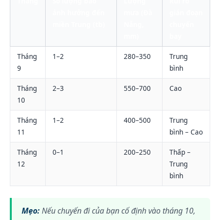
Tháng
Số lượng bão
Lượng
Rủi ro
ảnh hưởng đến
mưa (Đà
gián đoạn
miền Trung (tb)
Nẵng,
chuyến
mm)
bay
Tháng
1–2
280–350
Trung
9
bình
Tháng
2–3
550–700
Cao
10
Tháng
1–2
400–500
Trung
11
bình – Cao
Tháng
0–1
200–250
Thấp –
12
Trung
bình
Mẹo:
Nếu chuyến đi của bạn cố định vào tháng 10,