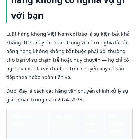
với bạn
Luật hàng không Việt Nam coi bão là sự kiện bất khả
kháng. Điều này rất quan trọng vì nó có nghĩa là các
hãng hàng không không bắt buộc phải bồi thường
cho bạn vì sự chậm trễ hoặc hủy chuyến — họ chỉ có
nghĩa vụ đặt lại vé cho bạn trên chuyến bay có sẵn
tiếp theo hoặc hoàn tiền vé.
Dưới đây là cách các hãng vận chuyển chính xử lý sự
gián đoạn trong năm 2024–2025:
Hãng hàng
Thời gian
Xử lý
Bồi
không
đặt lại vé
hoàn
thường
tiền
khách
sạn?