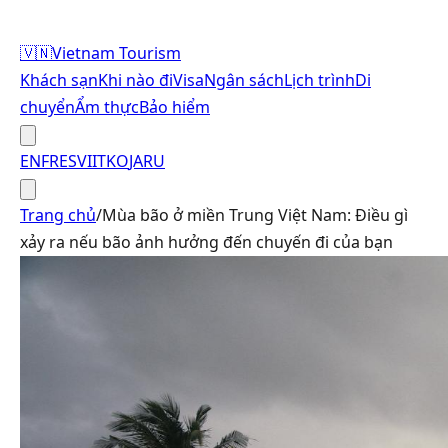
🇻🇳
Vietnam Tourism
Khách sạn
Khi nào đi
Visa
Ngân sách
Lịch trình
Di
chuyển
Ẩm thực
Bảo hiểm
EN
FR
ES
VI
IT
KO
JA
RU
Trang chủ
/
Mùa bão ở miền Trung Việt Nam: Điều gì
xảy ra nếu bão ảnh hưởng đến chuyến đi của bạn