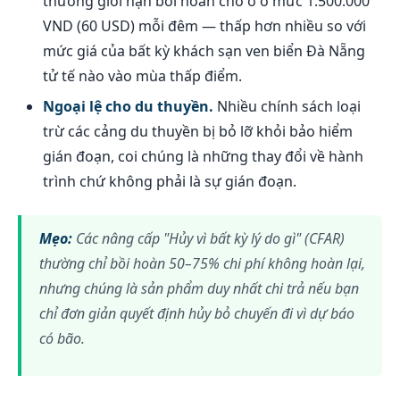
thường giới hạn bồi hoàn chỗ ở ở mức 1.500.000
VND (60 USD) mỗi đêm — thấp hơn nhiều so với
mức giá của bất kỳ khách sạn ven biển Đà Nẵng
tử tế nào vào mùa thấp điểm.
Ngoại lệ cho du thuyền.
Nhiều chính sách loại
trừ các cảng du thuyền bị bỏ lỡ khỏi bảo hiểm
gián đoạn, coi chúng là những thay đổi về hành
trình chứ không phải là sự gián đoạn.
Mẹo:
Các nâng cấp "Hủy vì bất kỳ lý do gì" (CFAR)
thường chỉ bồi hoàn 50–75% chi phí không hoàn lại,
nhưng chúng là sản phẩm duy nhất chi trả nếu bạn
chỉ đơn giản quyết định hủy bỏ chuyến đi vì dự báo
có bão.