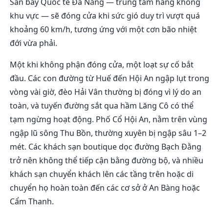
Sân bay Quốc tế Đà Nẵng — trung tâm hàng không
khu vực — sẽ đóng cửa khi sức gió duy trì vượt quá
khoảng 60 km/h, tương ứng với một cơn bão nhiệt
đới vừa phải.
Một khi không phận đóng cửa, một loạt sự cố bắt
đầu. Các con đường từ Huế đến Hội An ngập lụt trong
vòng vài giờ, đèo Hải Vân thường bị đóng vì lý do an
toàn, và tuyến đường sắt qua hầm Lăng Cô có thể
tạm ngừng hoạt động. Phố Cổ Hội An, nằm trên vùng
ngập lũ sông Thu Bồn, thường xuyên bị ngập sâu 1–2
mét. Các khách sạn boutique dọc đường Bạch Đằng
trở nên không thể tiếp cận bằng đường bộ, và nhiều
khách sạn chuyển khách lên các tầng trên hoặc di
chuyển họ hoàn toàn đến các cơ sở ở An Bàng hoặc
Cẩm Thanh.