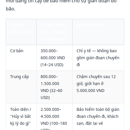
mới đáng tin cậy để bảo hiểm cho sự gián đoạn do
bão.
Cấp độ
Chi phí điển
Bảo hiểm bão
chính sách
hình (chuyến
đi 10 ngày)
Cơ bản
350.000–
Chỉ y tế — không bao
600.000 VND
gồm gián đoạn chuyến
(14–24 USD)
đi
Trung cấp
800.000–
Chậm chuyến sau 12
1.500.000
giờ, giới hạn ở
VND (32–60
5.000.000 VND
USD)
Toàn diện /
2.500.000–
Bảo hiểm toàn bộ gián
"Hủy vì bất
4.500.000
đoạn chuyến đi, khách
kỳ lý do gì"
VND (100–180
sạn, đặt lại vé