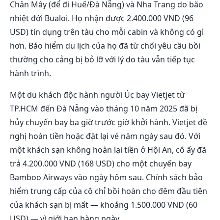
Chân Mây (để đi Huế/Đà Nẵng) và Nha Trang do bão
nhiệt đới Bualoi. Họ nhận được 2.400.000 VND (96
USD) tín dụng trên tàu cho mỗi cabin và không có gì
hơn. Bảo hiểm du lịch của họ đã từ chối yêu cầu bồi
thường cho cảng bị bỏ lỡ với lý do tàu vẫn tiếp tục
hành trình.
Một du khách độc hành người Úc bay Vietjet từ
TP.HCM đến Đà Nẵng vào tháng 10 năm 2025 đã bị
hủy chuyến bay ba giờ trước giờ khởi hành. Vietjet đề
nghị hoàn tiền hoặc đặt lại vé năm ngày sau đó. Với
một khách sạn không hoàn lại tiền ở Hội An, cô ấy đã
trả 4.200.000 VND (168 USD) cho một chuyến bay
Bamboo Airways vào ngày hôm sau. Chính sách bảo
hiểm trung cấp của cô chỉ bồi hoàn cho đêm đầu tiên
của khách sạn bị mất — khoảng 1.500.000 VND (60
USD) — vì giới hạn hàng ngày.