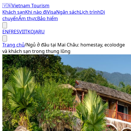
🇻🇳
Vietnam Tourism
Khách sạn
Khi nào đi
Visa
Ngân sách
Lịch trình
Di
chuyển
Ẩm thực
Bảo hiểm
EN
FR
ES
VI
IT
KO
JA
RU
Trang chủ
/
Ngủ ở đâu tại Mai Châu: homestay, ecolodge
và khách sạn trong thung lũng