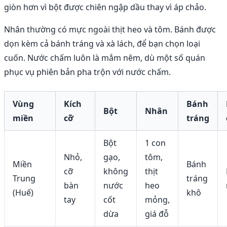
giòn hơn vì bột được chiên ngập dầu thay vì áp chảo.
Nhân thường có mực ngoài thịt heo và tôm. Bánh được
dọn kèm cả bánh tráng và xà lách, để bạn chọn loại
cuốn. Nước chấm luôn là mắm nêm, dù một số quán
phục vụ phiên bản pha trộn với nước chấm.
Vùng
Kích
Bánh
Bột
Nhân
miền
cỡ
tráng
Bột
1 con
Nhỏ,
gạo,
tôm,
Miền
Bánh
cỡ
không
thịt
Trung
tráng
bàn
nước
heo
(Huế)
khô
tay
cốt
mỏng,
dừa
giá đỗ