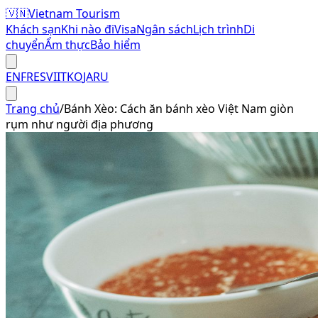
🇻🇳
Vietnam Tourism
Khách sạn
Khi nào đi
Visa
Ngân sách
Lịch trình
Di
chuyển
Ẩm thực
Bảo hiểm
EN
FR
ES
VI
IT
KO
JA
RU
Trang chủ
/
Bánh Xèo: Cách ăn bánh xèo Việt Nam giòn
rụm như người địa phương