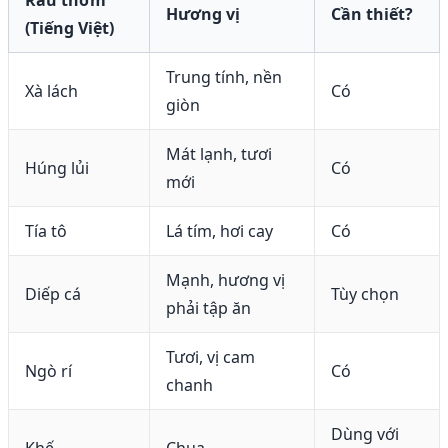
Rau thơm
Hương vị
Cần thiết?
(Tiếng Việt)
Trung tính, nền
Xà lách
Có
giòn
Mát lạnh, tươi
Húng lủi
Có
mới
Tía tô
Lá tím, hơi cay
Có
Mạnh, hương vị
Diếp cá
Tùy chọn
phải tập ăn
Tươi, vị cam
Ngò rí
Có
chanh
Dùng với