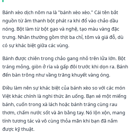
Bánh xèo dịch nôm na là "bánh xèo xèo." Cái tên bắt
nguồn từ âm thanh bột phát ra khi đổ vào chảo dầu
nóng. Bột làm từ bột gạo và nghệ, tạo màu vàng đặc
trưng. Nhân thường gồm thịt ba chỉ, tôm và giá đỗ, dù
có sự khác biệt giữa các vùng.
Bánh được chiên trong chảo gang nhỏ trên lửa lớn. Bột
tráng mỏng, giòn ở rìa và gấp đôi trước khi dọn ra. Bánh
đến bàn trông như vầng trăng khuyết vàng óng.
Điều làm nên sự khác biệt của bánh xèo so với các món
Việt khác chính là nghi thức ăn uống. Bạn xé một miếng
bánh, cuốn trong xà lách hoặc bánh tráng cùng rau
thơm, chấm nước sốt và ăn bằng tay. Nó lộn xộn, mang
tính tương tác và vô cùng thỏa mãn khi bạn đã nắm
được kỹ thuật.