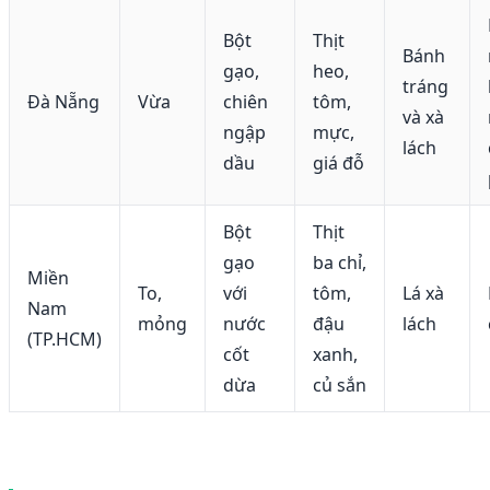
Bột
Thịt
Bánh
gạo,
heo,
tráng
Đà Nẵng
Vừa
chiên
tôm,
và xà
ngập
mực,
lách
dầu
giá đỗ
Bột
Thịt
gạo
ba chỉ,
Miền
To,
với
tôm,
Lá xà
Nam
mỏng
nước
đậu
lách
(TP.HCM)
cốt
xanh,
dừa
củ sắn