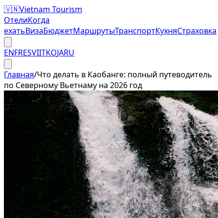
🇻🇳
Vietnam Tourism
Отели
Когда
ехать
Виза
Бюджет
Маршруты
Транспорт
Кухня
Страховка
EN
FR
ES
VI
IT
KO
JA
RU
Главная
/
Что делать в Каобанге: полный путеводитель
по Северному Вьетнаму на 2026 год