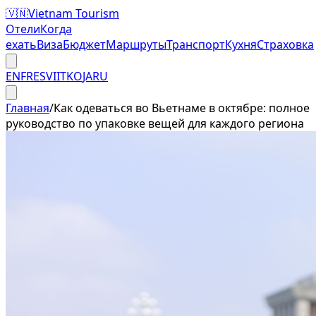
🇻🇳
Vietnam Tourism
Отели
Когда
ехать
Виза
Бюджет
Маршруты
Транспорт
Кухня
Страховка
EN
FR
ES
VI
IT
KO
JA
RU
Главная
/
Как одеваться во Вьетнаме в октябре: полное
руководство по упаковке вещей для каждого региона