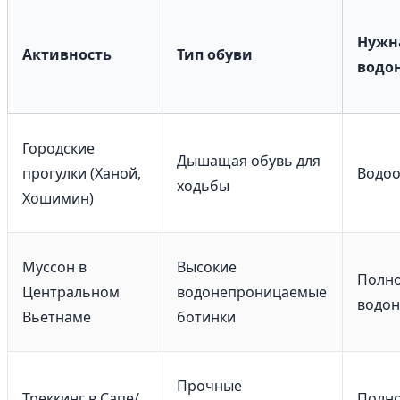
Нужн
Активность
Тип обуви
водо
Городские
Дышащая обувь для
прогулки (Ханой,
Водо
ходьбы
Хошимин)
Муссон в
Высокие
Полн
Центральном
водонепроницаемые
водо
Вьетнаме
ботинки
Прочные
Треккинг в Сапе/
Полн