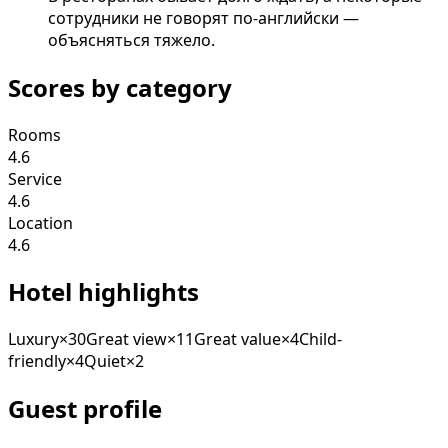
сотрудники не говорят по-английски —
объясняться тяжело.
Scores by category
Rooms
4.6
Service
4.6
Location
4.6
Hotel highlights
Luxury
×
30
Great view
×
11
Great value
×
4
Child-
friendly
×
4
Quiet
×
2
Guest profile