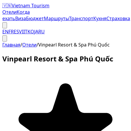
🇻🇳
Vietnam Tourism
Отели
Когда
ехать
Виза
Бюджет
Маршруты
Транспорт
Кухня
Страховка
EN
FR
ES
VI
IT
KO
JA
RU
Главная
/
Отели
/
Vinpearl Resort & Spa Phú Quốc
Vinpearl Resort & Spa Phú Quốc