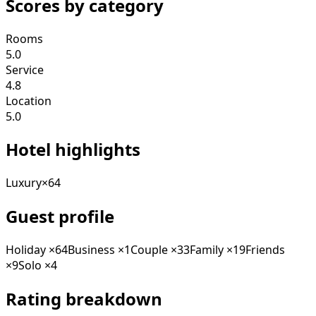
Scores by category
Rooms
5.0
Service
4.8
Location
5.0
Hotel highlights
Luxury
×
64
Guest profile
Holiday
×
64
Business
×
1
Couple
×
33
Family
×
19
Friends
×
9
Solo
×
4
Rating breakdown