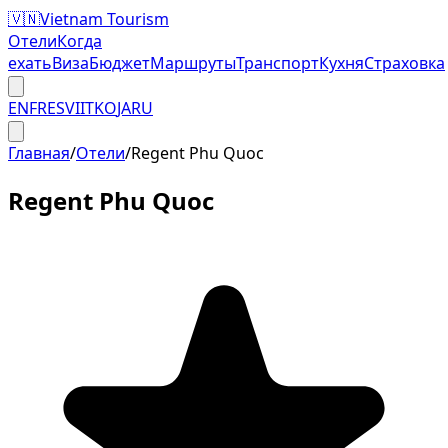
🇻🇳
Vietnam Tourism
Отели
Когда
ехать
Виза
Бюджет
Маршруты
Транспорт
Кухня
Страховка
EN
FR
ES
VI
IT
KO
JA
RU
Главная
/
Отели
/
Regent Phu Quoc
Regent Phu Quoc