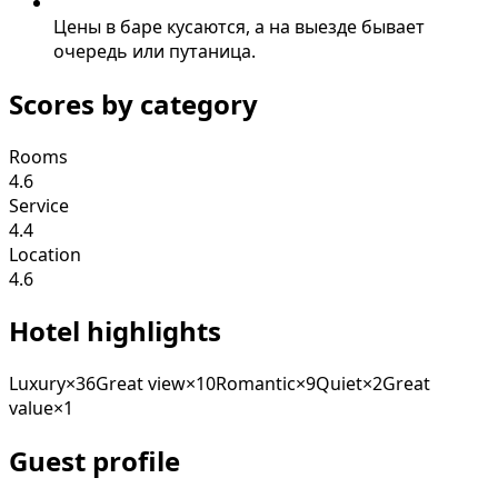
Цены в баре кусаются, а на выезде бывает
очередь или путаница.
Scores by category
Rooms
4.6
Service
4.4
Location
4.6
Hotel highlights
Luxury
×
36
Great view
×
10
Romantic
×
9
Quiet
×
2
Great
value
×
1
Guest profile