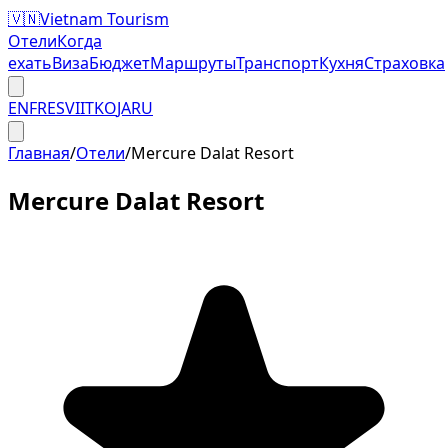
🇻🇳
Vietnam Tourism
Отели
Когда
ехать
Виза
Бюджет
Маршруты
Транспорт
Кухня
Страховка
EN
FR
ES
VI
IT
KO
JA
RU
Главная
/
Отели
/
Mercure Dalat Resort
Mercure Dalat Resort