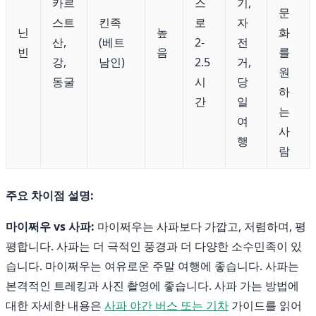
카르
스
기,
문
스트
킨족
로
자
닌
높
화
산,
(베트
2-
전
빈
음
를
강,
남인)
2.5
거,
원
동굴
시
당
하
간
일
는
여
사
행
람
주요 차이점 설명:
마이쩌우 vs 사파:
마이쩌우는 사파보다 가깝고, 저렴하며, 평
평합니다. 사파는 더 극적인 풍경과 더 다양한 소수민족이 있
습니다. 마이쩌우는 여유로운 주말 여행에 좋습니다. 사파는
본격적인 트레킹과 사진 촬영에 좋습니다. 사파 가는 방법에
대한 자세한 내용은
사파 야간 버스 또는 기차
가이드를 읽어