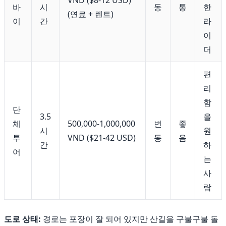
VND ($8-12 USD)
바
시
동
통
한
(연료 + 렌트)
이
간
라
이
더
편
리
함
단
3.5
을
체
500,000-1,000,000
변
좋
시
원
투
VND ($21-42 USD)
동
음
간
하
어
는
사
람
도로 상태:
경로는 포장이 잘 되어 있지만 산길을 구불구불 돌