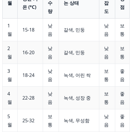
월
수
논 상태
잡
온 (°C)
점
량
도
1
낮
낮
보
15-18
갈색, 민둥
월
음
음
통
2
낮
낮
보
16-20
갈색, 민둥
월
음
음
통
3
낮
보
좋
18-24
녹색, 어린 싹
월
음
통
음
4
낮
보
좋
22-28
녹색, 성장 중
월
음
통
음
5
보
낮
좋
25-32
녹색, 무성함
월
통
음
음