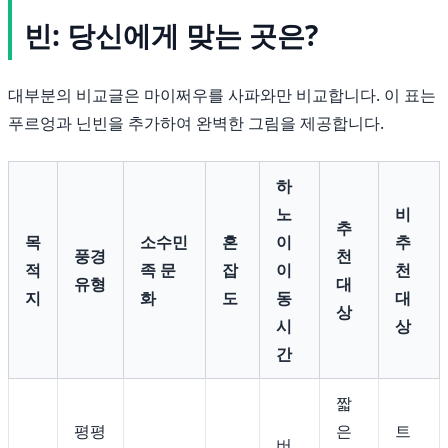
빈: 당신에게 맞는 곳은?
대부분의 비교글은 마이쩌우를 사파와만 비교합니다. 이 표는
푸르엉과 닌빈을 추가하여 완벽한 그림을 제공합니다.
하
노
비
추
목
소수민
혼
이
추
풍경
천
적
족 문
잡
이
천
유형
대
지
화
도
동
대
상
시
상
간
짧
평평
은
트
버