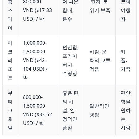
홈
800,000
더 나은
'현지' 분
분의
스
VND ($17-33
침대,
위기 부족
여행
테
USD) / 박
온수
자
이
에
1,000,000-
편안함,
코
2,500,000
비쌈, 문
커
프라이
리
VND ($42-
화적 교류
플,
버시,
조
104 USD) /
적음
가족
수영장
트
박
부
좋은 편
편안
800,000-
티
의 시
함을
1,500,000
일반적인
크
설, 안
원하
VND ($33-62
경험
호
정적인
는
USD) / 박
텔
품질
사람