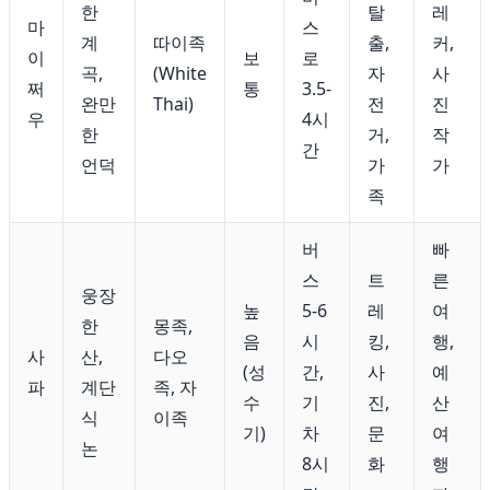
한
탈
레
마
스
계
따이족
출,
커,
이
보
로
곡,
(White
자
사
쩌
통
3.5-
완만
Thai)
전
진
우
4시
한
거,
작
간
언덕
가
가
족
버
빠
스
트
른
웅장
높
5-6
레
여
한
몽족,
음
시
킹,
행,
사
산,
다오
(성
간,
사
예
파
계단
족, 자
수
기
진,
산
식
이족
기)
차
문
여
논
8시
화
행