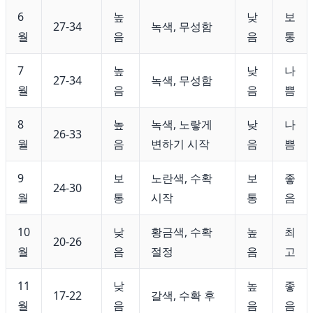
6
높
낮
보
27-34
녹색, 무성함
월
음
음
통
7
높
낮
나
27-34
녹색, 무성함
월
음
음
쁨
8
높
녹색, 노랗게
낮
나
26-33
월
음
변하기 시작
음
쁨
9
보
노란색, 수확
보
좋
24-30
월
통
시작
통
음
10
낮
황금색, 수확
높
최
20-26
월
음
절정
음
고
11
낮
높
좋
17-22
갈색, 수확 후
월
음
음
음