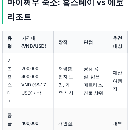
마이쩌우 숙소: 홈스테이 vs 에코
리조트
유
가격대
추천
장점
단점
형
(VND/USD)
대상
기
본
200,000-
저렴함,
공용 욕
예산
홈
400,000
현지 느
실, 얇은
여행
스
VND ($8-17
낌, 가
매트리스,
자
테
USD) / 박
족 식사
찬물 샤워
이
중
급
400,000-
개인실,
대부