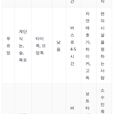
간
자
자
편
연
의
버
애
시
계단
스
호
설
푸
식
타이
낮
로
가,
을
르
논,
족, 므
음
4-5
하
원
엉
숲,
엉족
시
이
하
폭포
간
커,
는
고
사
독
람
소
보
수
트
민
버
타
족