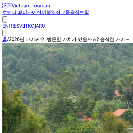
🇻🇳
Vietnam Tourism
호텔
갈 때
비자
예산
여행일정
교통
음식
보험
EN
FR
ES
VI
IT
KO
JA
RU
홈
/
2026년 마이쩌우, 방문할 가치가 있을까요? 솔직한 가이드