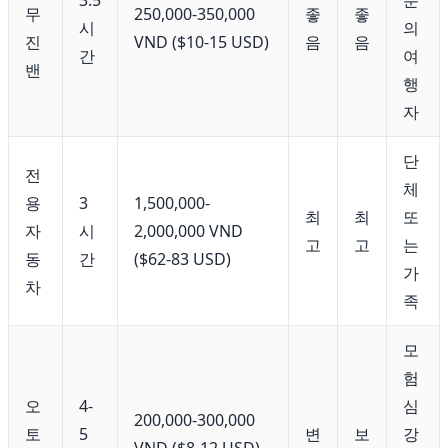
3.5
분
무
250,000-350,000
좋
좋
시
의
진
VND ($10-15 USD)
음
음
간
여
밴
행
자
단
전
체
용
3
1,500,000-
최
최
또
자
시
2,000,000 VND
고
고
는
동
간
($62-83 USD)
가
차
족
모
험
오
4-
심
200,000-300,000
토
5
변
보
강