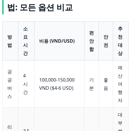
법: 모든 옵션 비교
소
추
편
방
요
안
천
비용 (VND/USD)
안
법
시
전
대
함
간
상
예
공
4
산
공
100,000-150,000
기
좋
시
여
버
VND ($4-6 USD)
본
음
간
행
스
자
대
부
리