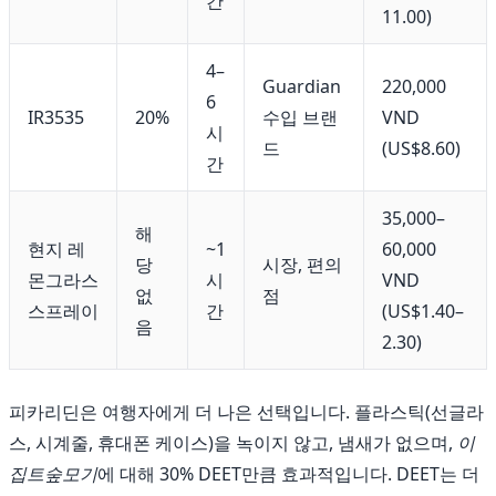
간
11.00)
4–
Guardian
220,000
6
IR3535
20%
수입 브랜
VND
시
드
(US$8.60)
간
35,000–
해
현지 레
~1
60,000
당
시장, 편의
몬그라스
시
VND
없
점
스프레이
간
(US$1.40–
음
2.30)
피카리딘은 여행자에게 더 나은 선택입니다. 플라스틱(선글라
스, 시계줄, 휴대폰 케이스)을 녹이지 않고, 냄새가 없으며,
이
집트숲모기
에 대해 30% DEET만큼 효과적입니다. DEET는 더