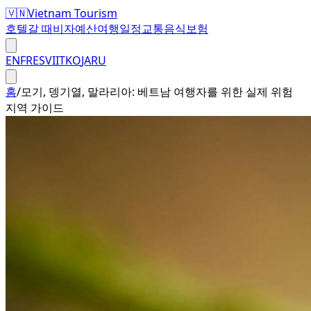
🇻🇳
Vietnam Tourism
호텔
갈 때
비자
예산
여행일정
교통
음식
보험
EN
FR
ES
VI
IT
KO
JA
RU
홈
/
모기, 뎅기열, 말라리아: 베트남 여행자를 위한 실제 위험
지역 가이드