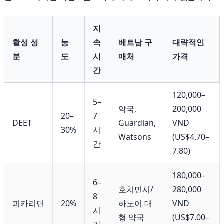
지
활성 성
농
속
베트남 구
대략적인
분
도
시
매처
가격
간
120,000–
5–
약국,
200,000
20–
7
DEET
Guardian,
VND
30%
시
Watsons
(US$4.70–
간
7.80)
180,000–
6–
호치민시/
280,000
8
피카리딘
20%
하노이 대
VND
시
형 약국
(US$7.00–