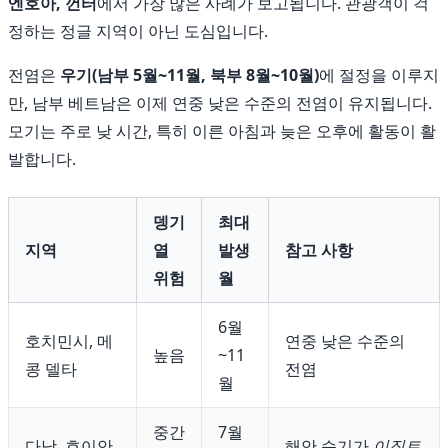
엔호아, 껀터
에서 가장 많은 사례가 보고됩니다. 관광객이 걱
정하는 정글 지역이 아닌 도심입니다.
전염은
우기(남부 5월~11월, 북부 8월~10월)
에 절정을 이루지
만, 남부 베트남은 이제 연중 낮은 수준의 전염이 유지됩니다.
모기는 주로 낮 시간, 특히 이른 아침과 늦은 오후에 활동이 활
발합니다.
뎅기
최대
지역
열
발생
참고 사항
위험
월
6월
호치민시, 메
연중 낮은 수준의
높음
~11
콩 델타
전염
월
중간
7월
다낭, 호이안,
해안 습기가
이집트