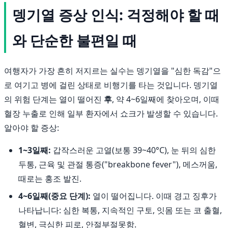
뎅기열 증상 인식: 걱정해야 할 때
와 단순한 불편일 때
여행자가 가장 흔히 저지르는 실수는 뎅기열을 "심한 독감"으
로 여기고 병에 걸린 상태로 비행기를 타는 것입니다. 뎅기열
의 위험 단계는 열이 떨어진
후
, 약 4~6일째에 찾아오며, 이때
혈장 누출로 인해 일부 환자에서 쇼크가 발생할 수 있습니다.
알아야 할 증상:
1~3일째:
갑작스러운 고열(보통 39~40°C), 눈 뒤의 심한
두통, 근육 및 관절 통증("breakbone fever"), 메스꺼움,
때로는 홍조 발진.
4~6일째(중요 단계):
열이 떨어집니다. 이때 경고 징후가
나타납니다: 심한 복통, 지속적인 구토, 잇몸 또는 코 출혈,
혈변, 극심한 피로, 안절부절못함.