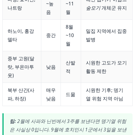
~높
~11
나트랑
숲모기
개체군 유지
음
월
8월
하노이, 홍강
밀집 지역에서 집중
중간
~10
델타
발병
월
중부 고원(달
산발
시원한 고도가 모기
랏, 부온마투
낮음
적
활동 제한
옷)
북부 산간(사
매우
시원한 기후; 뎅기
드묾
파, 하장)
낮음
열 위험 지역 아님
팁:
2월에 사파와 닌빈에서 3주를 보낸다면 뎅기열 위험
은 사실상 0입니다. 9월에 호치민시 1군에서 3일을 보낸