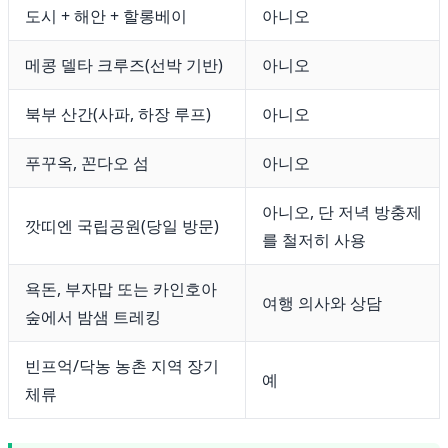
도시 + 해안 + 할롱베이
아니오
메콩 델타 크루즈(선박 기반)
아니오
북부 산간(사파, 하장 루프)
아니오
푸꾸옥, 꼰다오 섬
아니오
아니오, 단 저녁 방충제
깟띠엔 국립공원(당일 방문)
를 철저히 사용
욕돈, 부자맙 또는 카인호아
여행 의사와 상담
숲에서 밤샘 트레킹
빈프억/닥농 농촌 지역 장기
예
체류