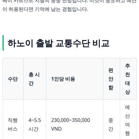
베이 카르스트 지형의 공중 전망입니다. 이것이 중요하고 예산
이 허용된다면 기억에 남는 경험입니다.
하노이 출발 교통수단 비교
추
편
총 시
천
수단
1인당 비용
안
간
대
함
상
예
산
직행
4~5.5
230,000~350,000
중
여
버스
시간
VND
간
행