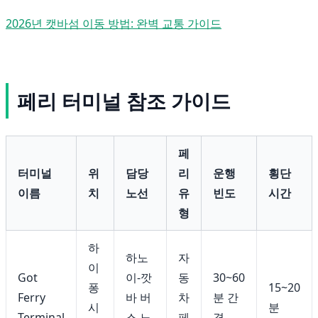
2026년 캣바섬 이동 방법: 완벽 교통 가이드
페리 터미널 참조 가이드
페
터미널
위
담당
리
운행
횡단
이름
치
노선
유
빈도
시간
형
하
하노
자
이
Got
이-깟
동
30~60
퐁
15~20
Ferry
바 버
차
분 간
시
분
Terminal
스 노
페
격