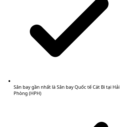
Sân bay gần nhất là Sân bay Quốc tế Cát Bi tại Hải
Phòng (HPH)