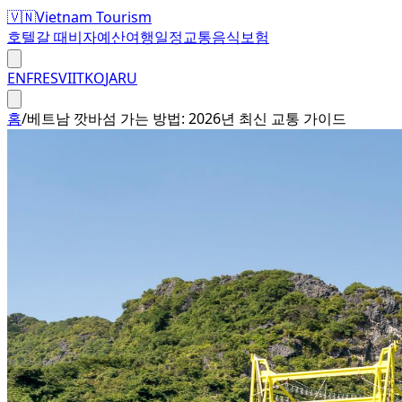
🇻🇳
Vietnam Tourism
호텔
갈 때
비자
예산
여행일정
교통
음식
보험
EN
FR
ES
VI
IT
KO
JA
RU
홈
/
베트남 깟바섬 가는 방법: 2026년 최신 교통 가이드