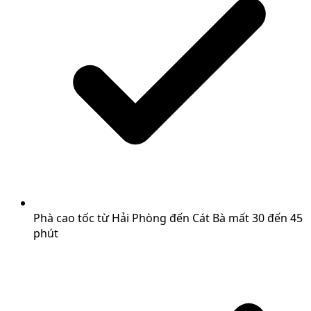
Phà cao tốc từ Hải Phòng đến Cát Bà mất 30 đến 45
phút