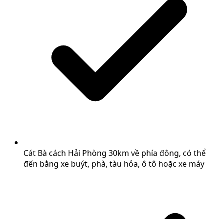
Cát Bà cách Hải Phòng 30km về phía đông, có thể
đến bằng xe buýt, phà, tàu hỏa, ô tô hoặc xe máy