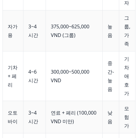
자
그
자가
3~4
375,000~625,000
높
룹,
용
시간
VND (그룹)
음
가
족
기
중
기차
차
4~6
300,000~500,000
간-
+ 페
애
시간
VND
높
리
호
음
가
모
오토
3~4
연료 + 페리 (100,000
낮
험
바이
시간
VND 미만)
음
가