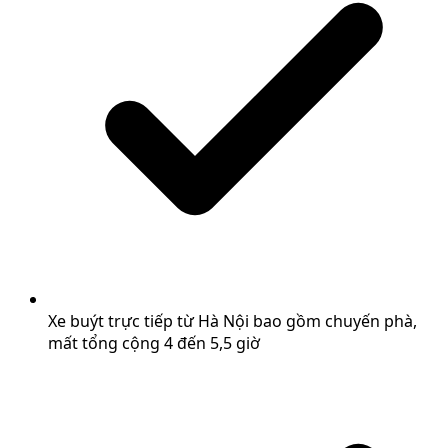
Xe buýt trực tiếp từ Hà Nội bao gồm chuyến phà,
mất tổng cộng 4 đến 5,5 giờ