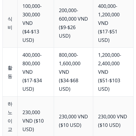
100,000-
400,000-
200,000-
300,000
1,200,000
식
600,000 VND
VND
VND
비
($9-$26
($4-$13
($17-$51
USD)
USD)
USD)
400,000-
800,000-
1,200,000-
800,000
1,600,000
2,400,000
활
VND
VND
VND
동
($17-$34
($34-$68
($51-$103
USD)
USD)
USD)
하
노
230,000
230,000 VND
230,000 VND
이
VND ($10
($10 USD)
($10 USD)
교
USD)