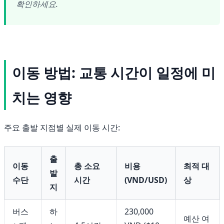
확인하세요.
이동 방법: 교통 시간이 일정에 미
치는 영향
주요 출발 지점별 실제 이동 시간:
출
이동
총 소요
비용
최적 대
발
수단
시간
(VND/USD)
상
지
버스
하
230,000
예산 여