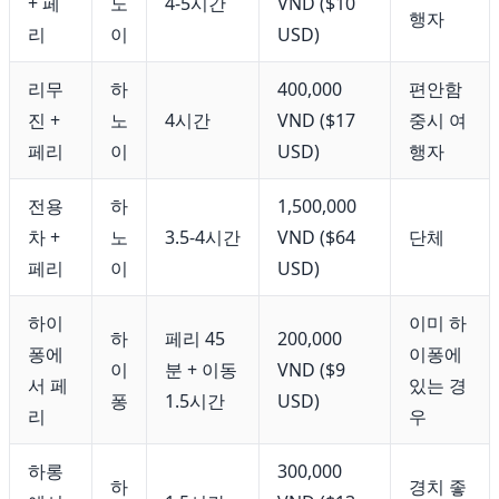
+ 페
노
4-5시간
VND ($10
행자
리
이
USD)
리무
하
400,000
편안함
진 +
노
4시간
VND ($17
중시 여
페리
이
USD)
행자
전용
하
1,500,000
차 +
노
3.5-4시간
VND ($64
단체
페리
이
USD)
하이
이미 하
하
페리 45
200,000
퐁에
이퐁에
이
분 + 이동
VND ($9
서 페
있는 경
퐁
1.5시간
USD)
리
우
하롱
300,000
하
경치 좋