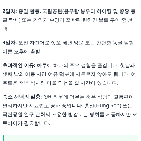
2일차:
종일 활동. 국립공원(응우람 봉우리 하이킹 및 쭝짱 동
굴 탐험) 또는 카약과 수영이 포함된 란하만 보트 투어 중 선
택.
3일차:
오전 자전거로 깟꼬 해변 방문 또는 간단한 동굴 탐험.
이른 오후에 출발.
효과적인 이유:
하루에 하나의 주요 경험을 즐깁니다. 첫날과
셋째 날의 이동 시간 여유 덕분에 서두르지 않아도 됩니다. 여
유로운 저녁 식사와 마을 탐험을 할 시간이 있습니다.
숙소 선택의 절충:
깟바타운에 머무는 것은 식당과 교통편이
편리하지만 시끄럽고 공사 중입니다. 훙선(Hung Son) 또는
국립공원 입구 근처의 조용한 방갈로는 평화를 제공하지만 오
토바이가 필요합니다.