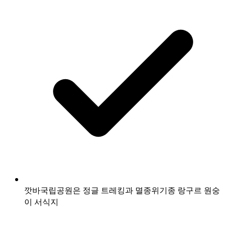
깟바국립공원은 정글 트레킹과 멸종위기종 랑구르 원숭
이 서식지