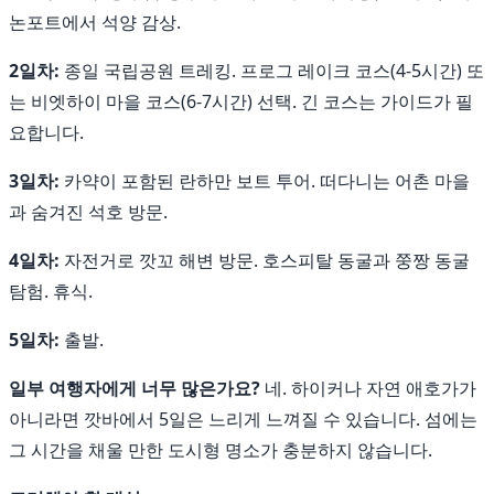
논포트에서 석양 감상.
2일차:
종일 국립공원 트레킹. 프로그 레이크 코스(4-5시간) 또
는 비엣하이 마을 코스(6-7시간) 선택. 긴 코스는 가이드가 필
요합니다.
3일차:
카약이 포함된 란하만 보트 투어. 떠다니는 어촌 마을
과 숨겨진 석호 방문.
4일차:
자전거로 깟꼬 해변 방문. 호스피탈 동굴과 쭝짱 동굴
탐험. 휴식.
5일차:
출발.
일부 여행자에게 너무 많은가요?
네. 하이커나 자연 애호가가
아니라면 깟바에서 5일은 느리게 느껴질 수 있습니다. 섬에는
그 시간을 채울 만한 도시형 명소가 충분하지 않습니다.