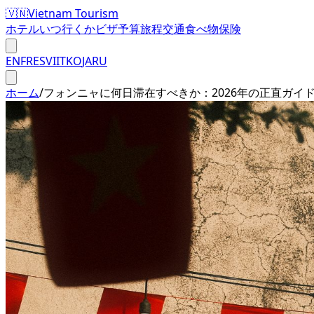
🇻🇳
Vietnam Tourism
ホテル
いつ行くか
ビザ
予算
旅程
交通
食べ物
保険
EN
FR
ES
VI
IT
KO
JA
RU
ホーム
/
フォンニャに何日滞在すべきか：2026年の正直ガイ