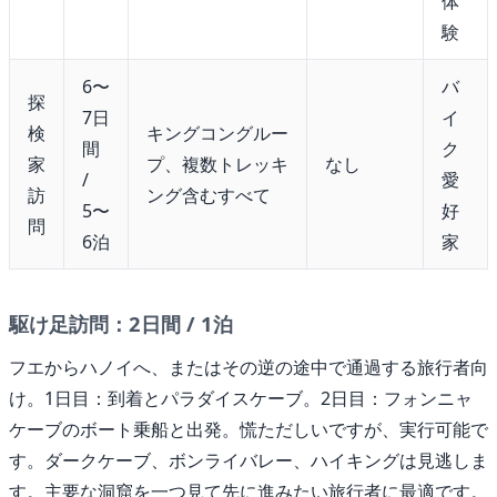
体
験
6〜
バ
探
7日
イ
検
キングコングルー
間
ク
家
プ、複数トレッキ
なし
/
愛
訪
ング含むすべて
5〜
好
問
6泊
家
駆け足訪問：2日間 / 1泊
フエからハノイへ、またはその逆の途中で通過する旅行者向
け。1日目：到着とパラダイスケーブ。2日目：フォンニャ
ケーブのボート乗船と出発。慌ただしいですが、実行可能で
す。ダークケーブ、ボンライバレー、ハイキングは見逃しま
す。主要な洞窟を一つ見て先に進みたい旅行者に最適です。