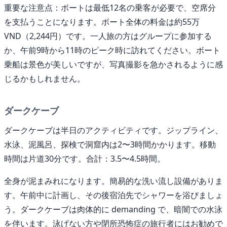
重要な注意点：ボートは最低12名の乗客が必要で、空席分
を支払うことになります。ボート全体の料金は約55万
VND（2,244円）です。一人旅の方はグループに参加する
か、午前9時から11時のピーク時に訪れてください。ボート
乗船は景色が美しいですが、写真撮影を急かされるように感
じるかもしれません。
ダークケーブ
ダークケーブは半日のアクティビティです。ジップライン、
水泳、泥風呂、探検で洞窟内は2〜3時間かかります。移動
時間は片道30分です。合計：3.5〜4.5時間。
全身が泥まみれになります。簡易的な洗い流し設備がありま
す。午前中に計画し、その後宿泊先でシャワーを浴びましょ
う。ダークケーブは肉体的に demanding で、暗闇での水泳
を伴います。泳げない方や閉所恐怖症の旅行者にはお勧めで