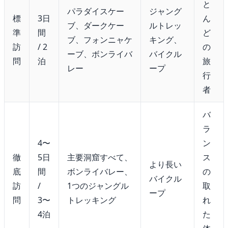
と
パラダイスケー
ジャング
標
3日
ん
ブ、ダークケー
ルトレッ
準
間
ど
ブ、フォンニャケ
キング、
訪
/ 2
の
ーブ、ボンライバ
バイクル
問
泊
旅
レー
ープ
行
者
バ
ラ
4〜
ン
徹
5日
主要洞窟すべて、
ス
より長い
底
間
ボンライバレー、
の
バイクル
訪
/
1つのジャングル
取
ープ
問
3〜
トレッキング
れ
4泊
た