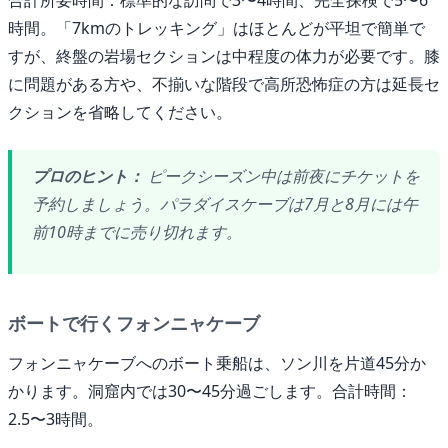
合計所要時間：標準的な訪問で3〜4時間、完全探検で5〜6
時間。「7kmのトレッキング」はほとんどが平坦で簡単で
すが、終盤の岩場セクションは中程度の体力が必要です。膝
に問題がある方や、不揃いな階段で高所恐怖症の方は延長セ
クションを省略してください。
プロのヒント：
ピークシーズン中は前夜にチケットを
予約しましょう。パラダイスケーブは7月と8月には午
前10時までに売り切れます。
ボートで行くフォンニャケーブ
フォンニャケーブへのボート乗船は、ソン川を片道45分か
かります。洞窟内では30〜45分過ごします。合計時間：
2.5〜3時間。