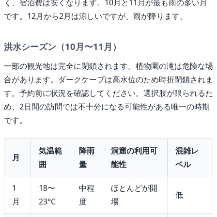
く、宿泊費は安くなります。10月と11月が最も雨の多い月
です。12月から2月は涼しいですが、雨が降ります。
洪水シーズン（10月〜11月）
一部の観光地は完全に閉鎖されます。植物園の滝は危険な場
合があります。ダークケーブは高水位のため時折閉鎖されま
す。予約前に状況を確認してください。選択肢が限られるた
め、2日間の訪問では不十分になる可能性がある唯一の時期
です。
気温範
降雨
洞窟の利用可
混雑レ
月
囲
量
能性
ベル
1
18〜
中程
ほとんどが開
低
月
23°C
度
場