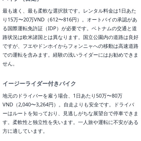
最も速く、最も柔軟な選択肢です。レンタル料金は1日あた
り15万〜20万VND（612〜816円）。オートバイの承認があ
る国際運転免許証（IDP）が必要です。ベトナムの交通と道
路状況は欧米諸国とは異なります。国立公園内の道路は良好
ですが、フエやドンホイからフォンニャへの移動は高速道路
での運転を含みます。経験の浅いライダーにはお勧めできま
せん。
イージーライダー付きバイク
地元のドライバーを雇う場合、1日あたり50万〜80万
VND（2,040〜3,264円）。自走よりも安全です。ドライバ
ーはルートを知っており、見逃しがちな展望台で停車できま
す。柔軟性と独立性を失います。一人旅や運転に不安がある
方に適しています。