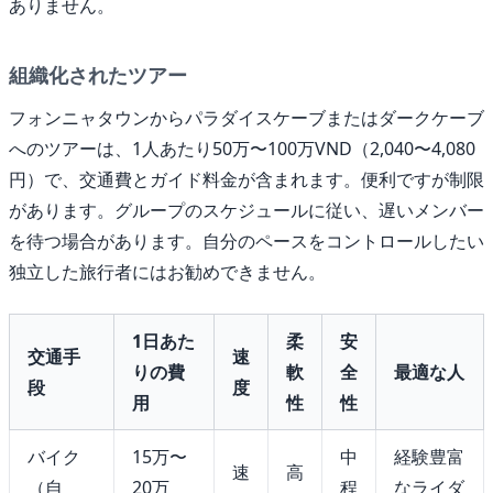
ありません。
組織化されたツアー
フォンニャタウンからパラダイスケーブまたはダークケーブ
へのツアーは、1人あたり50万〜100万VND（2,040〜4,080
円）で、交通費とガイド料金が含まれます。便利ですが制限
があります。グループのスケジュールに従い、遅いメンバー
を待つ場合があります。自分のペースをコントロールしたい
独立した旅行者にはお勧めできません。
1日あた
柔
安
交通手
速
りの費
軟
全
最適な人
段
度
用
性
性
バイク
15万〜
中
経験豊富
速
高
（自
20万
程
なライダ