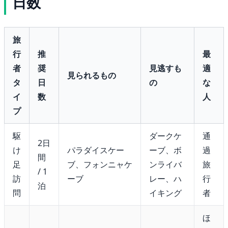
日数
旅
行
推
最
者
奨
見逃すも
適
見られるもの
タ
日
の
な
イ
数
人
プ
駆
ダークケ
通
2日
け
パラダイスケー
ーブ、ボ
過
間
足
ブ、フォンニャケ
ンライバ
旅
/ 1
訪
ーブ
レー、ハ
行
泊
問
イキング
者
ほ