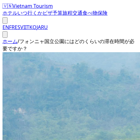
🇻🇳
Vietnam Tourism
ホテル
いつ行くか
ビザ
予算
旅程
交通
食べ物
保険
EN
FR
ES
VI
IT
KO
JA
RU
ホーム
/
フォンニャ国立公園にはどのくらいの滞在時間が必
要ですか？