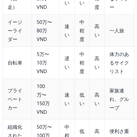
い
い
走）
VND
度
ー
イージ
50万〜
中
速
高
ーライ
80万
程
一人旅
い
い
ダー
VND
度
5万〜
中
体力のあ
遅
高
自転車
10万
程
るサイク
い
い
VND
度
リスト
100
プライ
家族連
万〜
速
低
高
ベート
れ、グル
150万
い
い
い
カー
ープ
VND
組織化
50万〜
中
低
高
便利さ重
された
100万
程