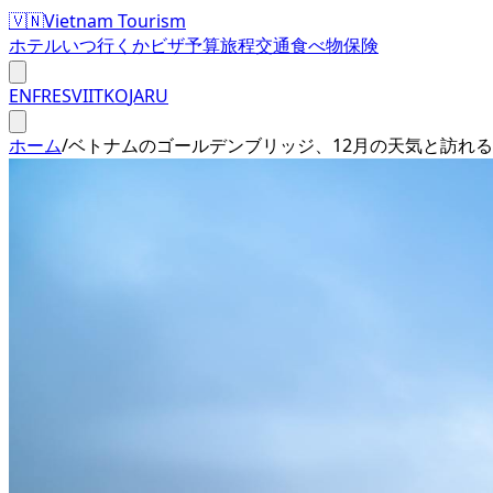
🇻🇳
Vietnam Tourism
ホテル
いつ行くか
ビザ
予算
旅程
交通
食べ物
保険
EN
FR
ES
VI
IT
KO
JA
RU
ホーム
/
ベトナムのゴールデンブリッジ、12月の天気と訪れ