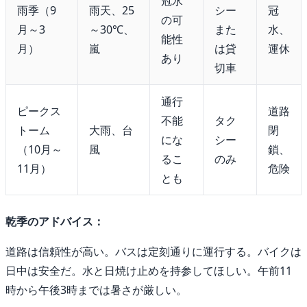
冠水
雨季（9
雨天、25
シー
冠
の可
月～3
～30℃、
また
水、
能性
月）
嵐
は貸
運休
あり
切車
通行
ピークス
道路
不能
タク
トーム
大雨、台
閉
にな
シー
（10月～
風
鎖、
るこ
のみ
11月）
危険
とも
乾季のアドバイス：
道路は信頼性が高い。バスは定刻通りに運行する。バイクは
日中は安全だ。水と日焼け止めを持参してほしい。午前11
時から午後3時までは暑さが厳しい。