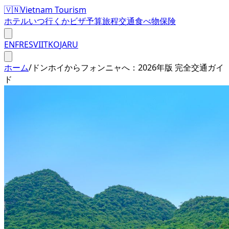
🇻🇳
Vietnam Tourism
ホテル
いつ行くか
ビザ
予算
旅程
交通
食べ物
保険
EN
FR
ES
VI
IT
KO
JA
RU
ホーム
/
ドンホイからフォンニャへ：2026年版 完全交通ガイ
ド