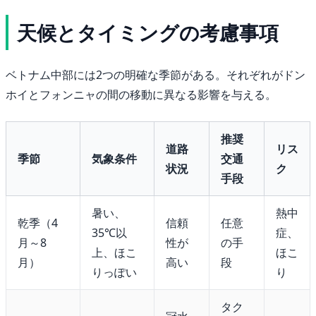
天候とタイミングの考慮事項
ベトナム中部には2つの明確な季節がある。それぞれがドン
ホイとフォンニャの間の移動に異なる影響を与える。
推奨
道路
リス
季節
気象条件
交通
状況
ク
手段
暑い、
熱中
乾季（4
信頼
任意
35℃以
症、
月～8
性が
の手
上、ほこ
ほこ
月）
高い
段
りっぽい
り
タク