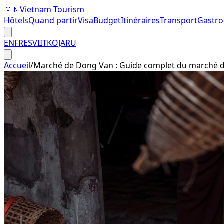
🇻🇳
Vietnam Tourism
Hôtels
Quand partir
Visa
Budget
Itinéraires
Transport
Gastr
EN
FR
ES
VI
IT
KO
JA
RU
Accueil
/
Marché de Dong Van : Guide complet du marché d