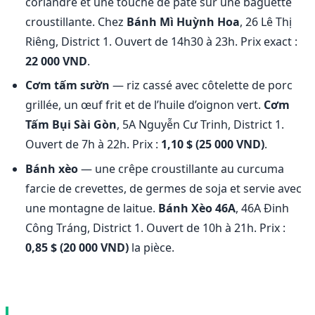
coriandre et une touche de pâté sur une baguette
croustillante. Chez
Bánh Mì Huỳnh Hoa
, 26 Lê Thị
Riêng, District 1. Ouvert de 14h30 à 23h. Prix exact :
22 000 VND
.
Cơm tấm sườn
— riz cassé avec côtelette de porc
grillée, un œuf frit et de l’huile d’oignon vert.
Cơm
Tấm Bụi Sài Gòn
, 5A Nguyễn Cư Trinh, District 1.
Ouvert de 7h à 22h. Prix :
1,10 $ (25 000 VND)
.
Bánh xèo
— une crêpe croustillante au curcuma
farcie de crevettes, de germes de soja et servie avec
une montagne de laitue.
Bánh Xèo 46A
, 46A Đinh
Công Tráng, District 1. Ouvert de 10h à 21h. Prix :
0,85 $ (20 000 VND)
la pièce.