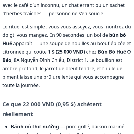
avec le café d’un inconnu, un chat errant ou un sachet
d’herbes fraîches — personne ne s’en soucie.
Le rituel est simple : vous vous asseyez, vous montrez du
doigt, vous mangez. En 90 secondes, un bol de
bún bò
Huế
apparaît — une soupe de nouilles au bœuf épicée et
citronnée qui coûte
1 $ (25 000 VND)
chez
Bún Bò Huế O
Béo
, 8A Nguyễn Đình Chiểu, District 1. Le bouillon est
ambre profond, le jarret de bœuf tendre, et l’huile de
piment laisse une brûlure lente qui vous accompagne
toute la journée.
Ce que 22 000 VND (0,95 $) achètent
réellement
Bánh mì thịt nướng
— porc grillé, daikon mariné,