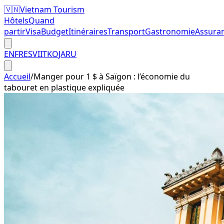
🇻🇳
Vietnam Tourism
Hôtels
Quand
partir
Visa
Budget
Itinéraires
Transport
Gastronomie
Assura
EN
FR
ES
VI
IT
KO
JA
RU
Accueil
/
Manger pour 1 $ à Saïgon : l’économie du
tabouret en plastique expliquée