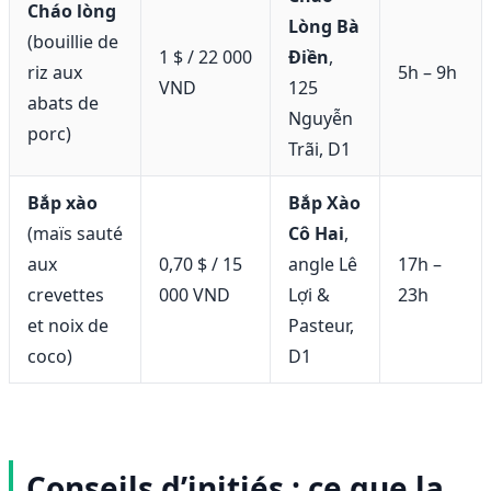
Cháo lòng
Lòng Bà
(bouillie de
1 $ / 22 000
Điền
,
riz aux
5h – 9h
VND
125
abats de
Nguyễn
porc)
Trãi, D1
Bắp xào
Bắp Xào
(maïs sauté
Cô Hai
,
aux
0,70 $ / 15
angle Lê
17h –
crevettes
000 VND
Lợi &
23h
et noix de
Pasteur,
coco)
D1
Conseils d’initiés : ce que la