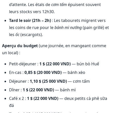
d’attente. Les étals de
cơm tấm
épuisent souvent
leurs stocks vers 12h30.
Tard le soir (21h – 2h)
: Les tabourets migrent vers
les coins de rue pour le
bánh mì nướng
(pain grillé) et
les
ốc
(escargots).
Aperçu du budget
(une journée, en mangeant comme
un local) :
Petit-déjeuner :
1 $ (22 000 VND)
— bún bò Huế
En-cas :
0,85 $ (20 000 VND)
— bánh xèo
Déjeuner :
1,10 $ (25 000 VND)
— cơm tấm
Dîner :
1 $ (22 000 VND)
— bánh mì
Café x 2 :
1 $ (22 000 VND)
— deux petits cà phê sữa
đá