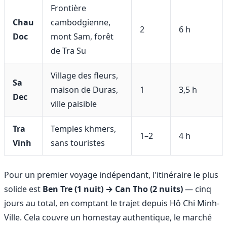
Frontière
Chau
cambodgienne,
2
6 h
Doc
mont Sam, forêt
de Tra Su
Village des fleurs,
Sa
maison de Duras,
1
3,5 h
Dec
ville paisible
Tra
Temples khmers,
1–2
4 h
Vinh
sans touristes
Pour un premier voyage indépendant, l'itinéraire le plus
solide est
Ben Tre (1 nuit) → Can Tho (2 nuits)
— cinq
jours au total, en comptant le trajet depuis Hô Chi Minh-
Ville. Cela couvre un homestay authentique, le marché