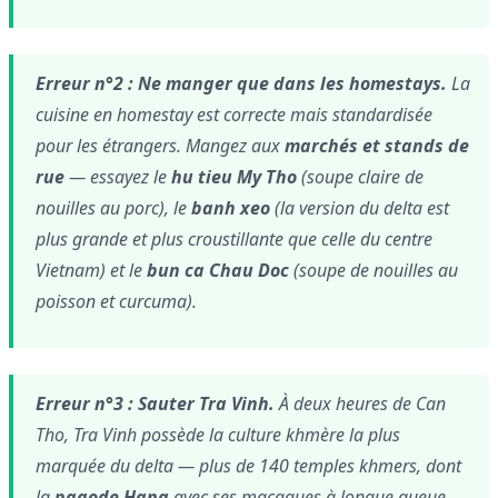
Erreur n°2 : Ne manger que dans les homestays.
La
cuisine en homestay est correcte mais standardisée
pour les étrangers. Mangez aux
marchés et stands de
rue
— essayez le
hu tieu My Tho
(soupe claire de
nouilles au porc), le
banh xeo
(la version du delta est
plus grande et plus croustillante que celle du centre
Vietnam) et le
bun ca Chau Doc
(soupe de nouilles au
poisson et curcuma).
Erreur n°3 : Sauter Tra Vinh.
À deux heures de Can
Tho, Tra Vinh possède la culture khmère la plus
marquée du delta — plus de 140 temples khmers, dont
la
pagode Hang
avec ses macaques à longue queue