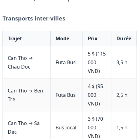
Transports inter-villes
Trajet
Mode
Prix
Durée
5 $ (115
Can Tho →
Futa Bus
000
3,5 h
Chau Doc
VND)
4 $ (95
Can Tho → Ben
Futa Bus
000
2,5 h
Tre
VND)
3 $ (70
Can Tho → Sa
Bus local
000
1,5 h
Dec
VND)