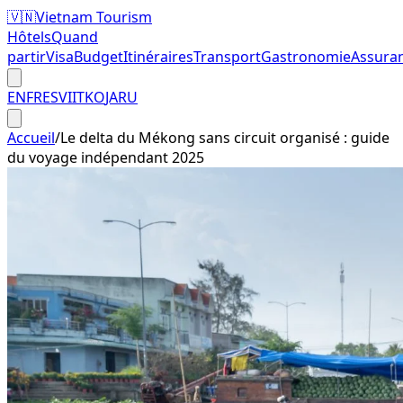
🇻🇳
Vietnam Tourism
Hôtels
Quand
partir
Visa
Budget
Itinéraires
Transport
Gastronomie
Assura
EN
FR
ES
VI
IT
KO
JA
RU
Accueil
/
Le delta du Mékong sans circuit organisé : guide
du voyage indépendant 2025