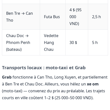
4 $ (95
Ben Tre → Can
Futa Bus
000
2,5 h
Tho
VND)
Chau Doc →
Vedette
Phnom Penh
Hang
30 $
5 h
(bateau)
Chau
Transports locaux : moto-taxi et Grab
Grab
fonctionne à Can Tho, Long Xuyen, et partiellement
à Ben Tre et Chau Doc. Ailleurs, vous hélez un
xe om
(moto-taxi) — convenez du prix au préalable. Les trajets
courts en ville coûtent 1–2 $ (25 000–50 000 VND).