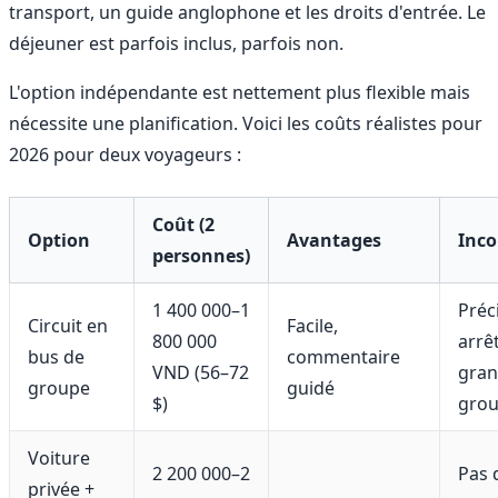
transport, un guide anglophone et les droits d'entrée. Le
déjeuner est parfois inclus, parfois non.
L'option indépendante est nettement plus flexible mais
nécessite une planification. Voici les coûts réalistes pour
2026 pour deux voyageurs :
Coût (2
Option
Avantages
Inco
personnes)
1 400 000–1
Préci
Circuit en
Facile,
800 000
arrêt
bus de
commentaire
VND (56–72
gran
groupe
guidé
$)
gro
Voiture
2 200 000–2
Pas 
privée +