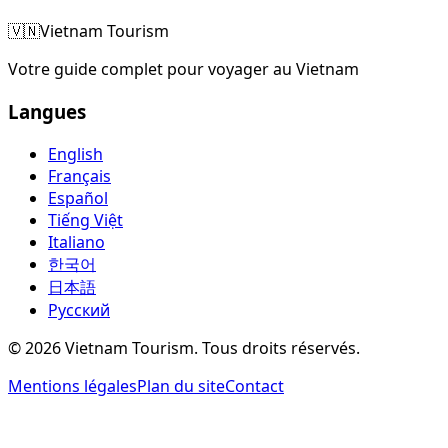
🇻🇳
Vietnam Tourism
Votre guide complet pour voyager au Vietnam
Langues
English
Français
Español
Tiếng Việt
Italiano
한국어
日本語
Русский
©
2026
Vietnam Tourism.
Tous droits réservés
.
Mentions légales
Plan du site
Contact