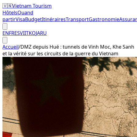
🇻🇳
Vietnam Tourism
Hôtels
Quand
partir
Visa
Budget
Itinéraires
Transport
Gastronomie
Assura
EN
FR
ES
VI
IT
KO
JA
RU
Accueil
/
DMZ depuis Hué : tunnels de Vinh Moc, Khe Sanh
et la vérité sur les circuits de la guerre du Vietnam