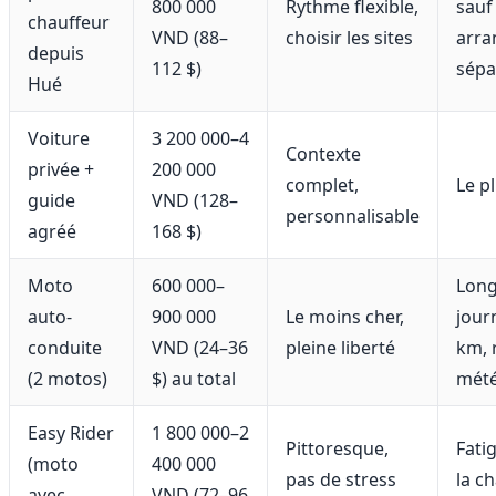
800 000
Rythme flexible,
sauf
chauffeur
VND (88–
choisir les sites
arr
depuis
112 $)
sépa
Hué
Voiture
3 200 000–4
Contexte
privée +
200 000
complet,
Le p
guide
VND (128–
personnalisable
agréé
168 $)
Moto
600 000–
Lon
auto-
900 000
Le moins cher,
jour
conduite
VND (24–36
pleine liberté
km, 
(2 motos)
$) au total
mét
Easy Rider
1 800 000–2
Pittoresque,
Fati
(moto
400 000
pas de stress
la ch
avec
VND (72–96