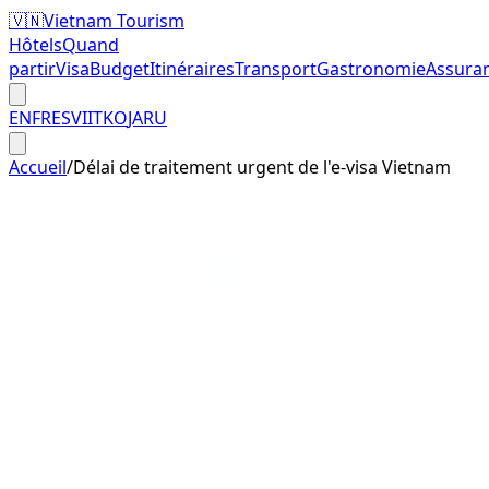
🇻🇳
Vietnam Tourism
Hôtels
Quand
partir
Visa
Budget
Itinéraires
Transport
Gastronomie
Assura
EN
FR
ES
VI
IT
KO
JA
RU
Accueil
/
Délai de traitement urgent de l'e-visa Vietnam