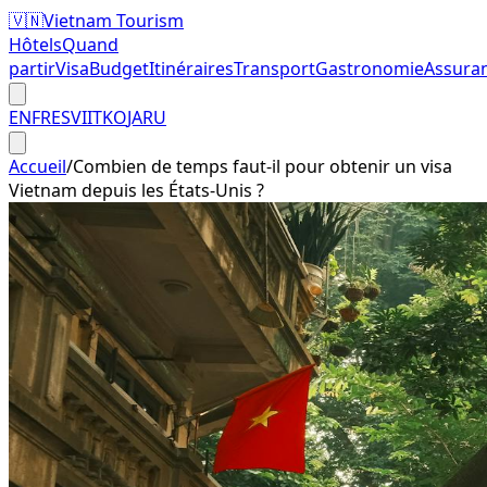
🇻🇳
Vietnam Tourism
Hôtels
Quand
partir
Visa
Budget
Itinéraires
Transport
Gastronomie
Assura
EN
FR
ES
VI
IT
KO
JA
RU
Accueil
/
Combien de temps faut-il pour obtenir un visa
Vietnam depuis les États-Unis ?