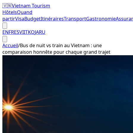
🇻🇳
Vietnam Tourism
Hôtels
Quand
partir
Visa
Budget
Itinéraires
Transport
Gastronomie
Assura
EN
FR
ES
VI
IT
KO
JA
RU
Accueil
/
Bus de nuit vs train au Vietnam : une
comparaison honnête pour chaque grand trajet