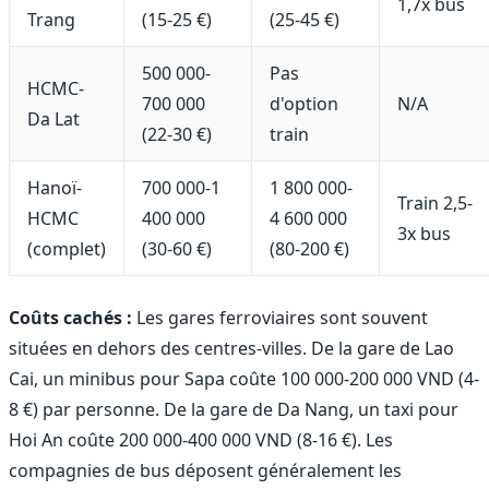
1,7x bus
Trang
(15-25 €)
(25-45 €)
500 000-
Pas
HCMC-
700 000
d'option
N/A
Da Lat
(22-30 €)
train
Hanoï-
700 000-1
1 800 000-
Train 2,5-
HCMC
400 000
4 600 000
3x bus
(complet)
(30-60 €)
(80-200 €)
Coûts cachés :
Les gares ferroviaires sont souvent
situées en dehors des centres-villes. De la gare de Lao
Cai, un minibus pour Sapa coûte 100 000-200 000 VND (4-
8 €) par personne. De la gare de Da Nang, un taxi pour
Hoi An coûte 200 000-400 000 VND (8-16 €). Les
compagnies de bus déposent généralement les