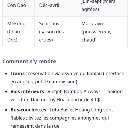
Juin–sept (mers
Con Dao
Déc–avril
agitées)
Mékong
Sept–nov
Mars–avril
(Chau
(saison des
(poussiéreux,
Doc)
crues)
chaud)
Comment s'y rendre
Trains
: réservation via dsvn.vn ou Baolau (interface
en anglais, petite commission)
Vols intérieurs
: Vietjet, Bamboo Airways — Saïgon
vers Con Dao ou Tuy Hoa à partir de 40 $
Bus-couchettes
: Futa Bus et Hoang Long sont
fiables ; évitez les compagnies anonymes qui
ramassent dans la rue