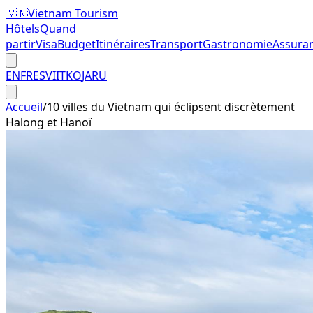
🇻🇳
Vietnam Tourism
Hôtels
Quand
partir
Visa
Budget
Itinéraires
Transport
Gastronomie
Assura
EN
FR
ES
VI
IT
KO
JA
RU
Accueil
/
10 villes du Vietnam qui éclipsent discrètement
Halong et Hanoï