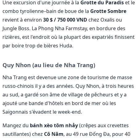
Une excursion d'une journée à la
Grotte du Paradis
et le
combo tyrolienne–bain de boue de la
Grotte Sombre
revient à environ
30 $ / 750 000 VND
chez Oxalis ou
Jungle Boss. La Phong Nha Farmstay, en bordure des
rizières, est l'endroit où la plupart des expatriés finissent
par boire trop de bières Huda.
Quy Nhon (au lieu de Nha Trang)
Nha Trang est devenue une zone de tourisme de masse
russo-chinois il y a des années. Quy Nhon, à trois heures
au sud, a gardé son âme de village de pêcheurs et y a
ajouté une bande d'hôtels en bord de mer où les
Saïgonnais s'évadent le week-end.
Mangez du
bánh xèo tôm nhảy
(crêpes aux crevettes
sautillantes) chez
Cô Năm
, au 49 rue Đống Đa, pour 40