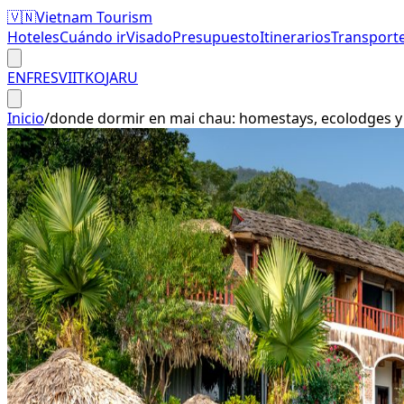
🇻🇳
Vietnam Tourism
Hoteles
Cuándo ir
Visado
Presupuesto
Itinerarios
Transport
EN
FR
ES
VI
IT
KO
JA
RU
Inicio
/
donde dormir en mai chau: homestays, ecolodges y h