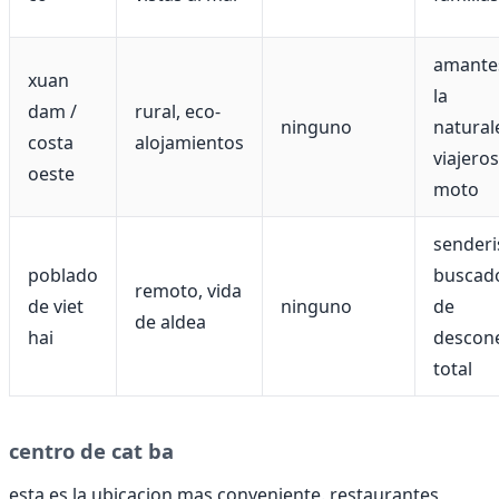
amante
xuan
la
dam /
rural, eco-
ninguno
natural
costa
alojamientos
viajero
oeste
moto
senderi
poblado
buscad
remoto, vida
de viet
ninguno
de
de aldea
hai
descon
total
centro de cat ba
esta es la ubicacion mas conveniente. restaurantes,