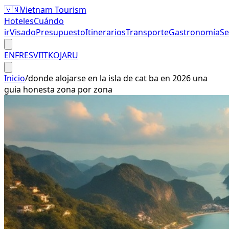
🇻🇳
Vietnam Tourism
Hoteles
Cuándo
ir
Visado
Presupuesto
Itinerarios
Transporte
Gastronomía
S
EN
FR
ES
VI
IT
KO
JA
RU
Inicio
/
donde alojarse en la isla de cat ba en 2026 una
guia honesta zona por zona