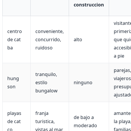
construccion
visitant
centro
conveniente,
primeri
de cat
concurrido,
alto
que qui
ba
ruidoso
accesib
a pie
parejas
tranquilo,
hung
viajero
estilo
ninguno
son
presup
bungalow
ajustad
playas
franja
amante
de bajo a
de cat
turistica,
la playa
moderado
co
vistas al mar
familias