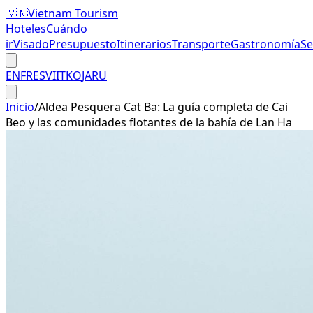
🇻🇳
Vietnam Tourism
Hoteles
Cuándo
ir
Visado
Presupuesto
Itinerarios
Transporte
Gastronomía
S
EN
FR
ES
VI
IT
KO
JA
RU
Inicio
/
Aldea Pesquera Cat Ba: La guía completa de Cai
Beo y las comunidades flotantes de la bahía de Lan Ha