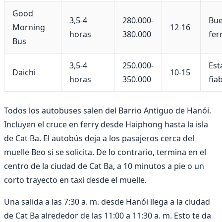
Good
3,5-4
280.000-
Bue
Morning
12-16
horas
380.000
fer
Bus
3,5-4
250.000-
Est
Daichi
10-15
horas
350.000
fia
Todos los autobuses salen del Barrio Antiguo de Hanói.
Incluyen el cruce en ferry desde Haiphong hasta la isla
de Cat Ba. El autobús deja a los pasajeros cerca del
muelle Beo si se solicita. De lo contrario, termina en el
centro de la ciudad de Cat Ba, a 10 minutos a pie o un
corto trayecto en taxi desde el muelle.
Una salida a las 7:30 a. m. desde Hanói llega a la ciudad
de Cat Ba alrededor de las 11:00 a 11:30 a. m. Esto te da