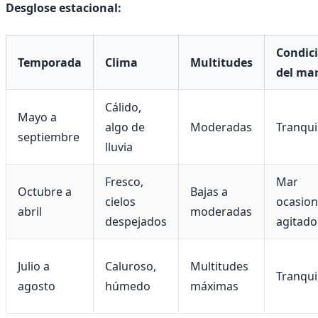
Desglose estacional:
Condic
Temporada
Clima
Multitudes
del ma
Cálido,
Mayo a
algo de
Moderadas
Tranqui
septiembre
lluvia
Fresco,
Mar
Octubre a
Bajas a
cielos
ocasio
abril
moderadas
despejados
agitado
Julio a
Caluroso,
Multitudes
Tranqui
agosto
húmedo
máximas