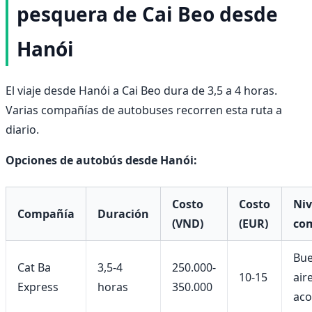
pesquera de Cai Beo desde
Hanói
El viaje desde Hanói a Cai Beo dura de 3,5 a 4 horas.
Varias compañías de autobuses recorren esta ruta a
diario.
Opciones de autobús desde Hanói:
Costo
Costo
Niv
Compañía
Duración
(VND)
(EUR)
co
Bue
Cat Ba
3,5-4
250.000-
10-15
air
Express
horas
350.000
aco