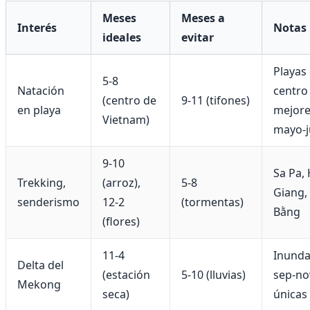
Meses
Meses a
Interés
Notas
ideales
evitar
Playas 
5-8
Natación
centro
(centro de
9-11 (tifones)
en playa
mejore
Vietnam)
mayo-j
9-10
Sa Pa,
Trekking,
(arroz),
5-8
Giang,
senderismo
12-2
(tormentas)
Bằng
(flores)
11-4
Inunda
Delta del
(estación
5-10 (lluvias)
sep-no
Mekong
seca)
únicas