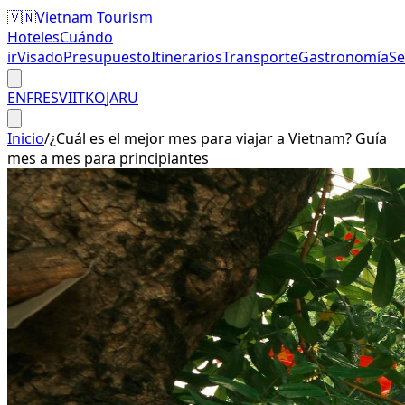
🇻🇳
Vietnam Tourism
Hoteles
Cuándo
ir
Visado
Presupuesto
Itinerarios
Transporte
Gastronomía
S
EN
FR
ES
VI
IT
KO
JA
RU
Inicio
/
¿Cuál es el mejor mes para viajar a Vietnam? Guía
mes a mes para principiantes