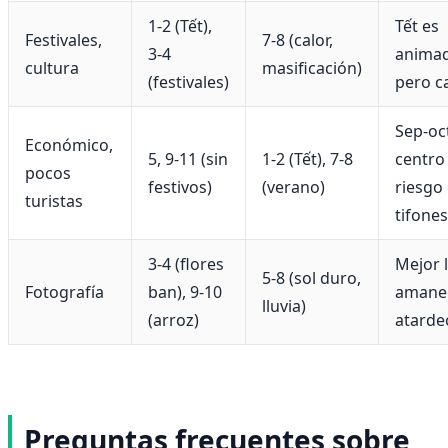
1-2 (Tết),
Tết es
Festivales,
7-8 (calor,
3-4
anima
cultura
masificación)
(festivales)
pero c
Sep-oc
Económico,
5, 9-11 (sin
1-2 (Tết), 7-8
centro
pocos
festivos)
(verano)
riesgo
turistas
tifones
3-4 (flores
Mejor l
5-8 (sol duro,
Fotografía
ban), 9-10
amanec
lluvia)
(arroz)
atarde
Preguntas frecuentes sobre