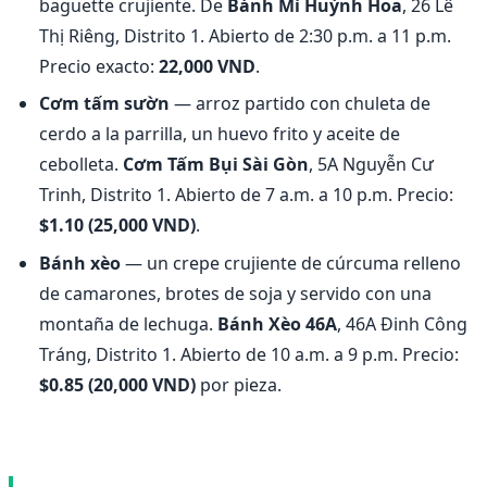
baguette crujiente. De
Bánh Mì Huỳnh Hoa
, 26 Lê
Thị Riêng, Distrito 1. Abierto de 2:30 p.m. a 11 p.m.
Precio exacto:
22,000 VND
.
Cơm tấm sườn
— arroz partido con chuleta de
cerdo a la parrilla, un huevo frito y aceite de
cebolleta.
Cơm Tấm Bụi Sài Gòn
, 5A Nguyễn Cư
Trinh, Distrito 1. Abierto de 7 a.m. a 10 p.m. Precio:
$1.10 (25,000 VND)
.
Bánh xèo
— un crepe crujiente de cúrcuma relleno
de camarones, brotes de soja y servido con una
montaña de lechuga.
Bánh Xèo 46A
, 46A Đinh Công
Tráng, Distrito 1. Abierto de 10 a.m. a 9 p.m. Precio:
$0.85 (20,000 VND)
por pieza.