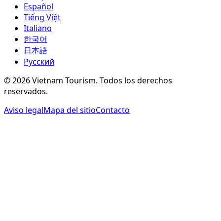
Español
Tiếng Việt
Italiano
한국어
日本語
Русский
©
2026
Vietnam Tourism.
Todos los derechos
reservados
.
Aviso legal
Mapa del sitio
Contacto