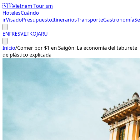
🇻🇳
Vietnam Tourism
Hoteles
Cuándo
ir
Visado
Presupuesto
Itinerarios
Transporte
Gastronomía
S
EN
FR
ES
VI
IT
KO
JA
RU
Inicio
/
Comer por $1 en Saigón: La economía del taburete
de plástico explicada