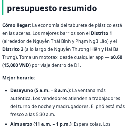
presupuesto resumido
Cómo llegar
: La economía del taburete de plástico está
en las aceras. Los mejores barrios son el
Distrito 1
(alrededor de Nguyễn Thái Bình y Phạm Ngũ Lão) y el
Distrito 3
(a lo largo de Nguyễn Thượng Hiền y Hai Bà
Trưng). Toma un mototaxi desde cualquier app —
$0.60
(15,000 VND)
por viaje dentro de D1.
Mejor horario
:
Desayuno (5 a.m. – 8 a.m.)
: La ventana más
auténtica. Los vendedores atienden a trabajadores
del turno de noche y madrugadores. El phở está más
fresco a las 5:30 a.m.
Almuerzo (11 a.m. – 1 p.m.)
: Espera colas. Los