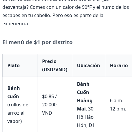
desventaja? Comes con un calor de 90°F y el humo de los
escapes en tu cabello. Pero eso es parte de la
experiencia.
El menú de $1 por distrito
Precio
Plato
Ubicación
Horario
(USD/VND)
Bánh
Bánh
Cuốn
cuốn
$0.85 /
Hoàng
6 a.m. –
(rollos de
20,000
Mai
, 30
12 p.m.
arroz al
VND
Hồ Hảo
vapor)
Hớn, D1