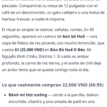
pescado. Compartirás tu mesa de 12 pulgadas con el
café de un desconocido, un gato callejero o una bolsa de
hierbas frescas: a nadie le importa.
El ritual es simple: te sientas, señalas, comes. En 90
segundos, aparece un cuenco de
bún bò Huế
— una
sopa de fideos de res picante, con mucho limoncillo, que
cuesta
$1 (25,000 VND)
en
Bún Bò Huế O Béo
, 8A
Nguyễn Đình Chiểu, Distrito 1. El caldo es ámbar
profundo, la carne de res tierna, y el aceite de chili deja
un ardor lento que se queda contigo todo el día.
Lo que realmente compran 22,000 VND ($0.95)
Bánh mì thịt nướng
— cerdo a la parrilla, daikon
encurtido, cilantro y una untada de paté en una