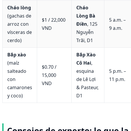
Cháo lòng
Cháo
(gachas de
Lòng Bà
$1 / 22,000
5 a.m. –
arroz con
Điền
, 125
VND
9 a.m.
vísceras de
Nguyễn
cerdo)
Trãi, D1
Bắp xào
Bắp Xào
(maíz
Cô Hai
,
$0.70 /
salteado
esquina
5 p.m. –
15,000
con
de Lê Lợi
11 p.m.
VND
camarones
& Pasteur,
y coco)
D1
Consejos de experto: lo que la