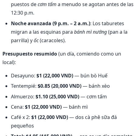
puestos de
cơm tấm
a menudo se agotan antes de las
12:30 p.m.
Noche avanzada (9 p.m. – 2 a.m.)
: Los taburetes
migran a las esquinas para
bánh mì nướng
(pan a la
parrilla) y
ốc
(caracoles).
Presupuesto resumido
(un día, comiendo como un
local):
Desayuno:
$1 (22,000 VND)
— bún bò Huế
Tentempié:
$0.85 (20,000 VND)
— bánh xèo
Almuerzo:
$1.10 (25,000 VND)
— cơm tấm
Cena:
$1 (22,000 VND)
— bánh mì
Café x 2:
$1 (22,000 VND)
— dos cà phê sữa đá
pequeños