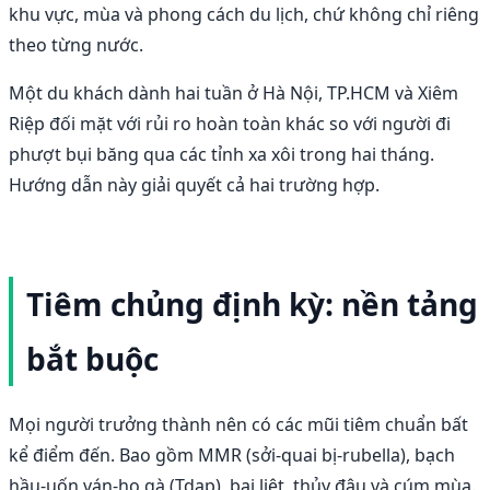
khu vực, mùa và phong cách du lịch, chứ không chỉ riêng
theo từng nước.
Một du khách dành hai tuần ở Hà Nội, TP.HCM và Xiêm
Riệp đối mặt với rủi ro hoàn toàn khác so với người đi
phượt bụi băng qua các tỉnh xa xôi trong hai tháng.
Hướng dẫn này giải quyết cả hai trường hợp.
Tiêm chủng định kỳ: nền tảng
bắt buộc
Mọi người trưởng thành nên có các mũi tiêm chuẩn bất
kể điểm đến. Bao gồm MMR (sởi-quai bị-rubella), bạch
hầu-uốn ván-ho gà (Tdap), bại liệt, thủy đậu và cúm mùa.