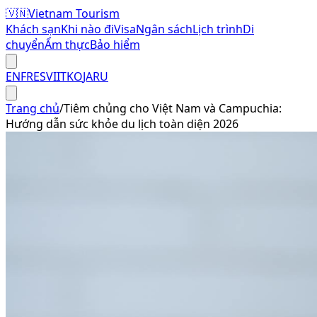
🇻🇳
Vietnam Tourism
Khách sạn
Khi nào đi
Visa
Ngân sách
Lịch trình
Di
chuyển
Ẩm thực
Bảo hiểm
EN
FR
ES
VI
IT
KO
JA
RU
Trang chủ
/
Tiêm chủng cho Việt Nam và Campuchia:
Hướng dẫn sức khỏe du lịch toàn diện 2026