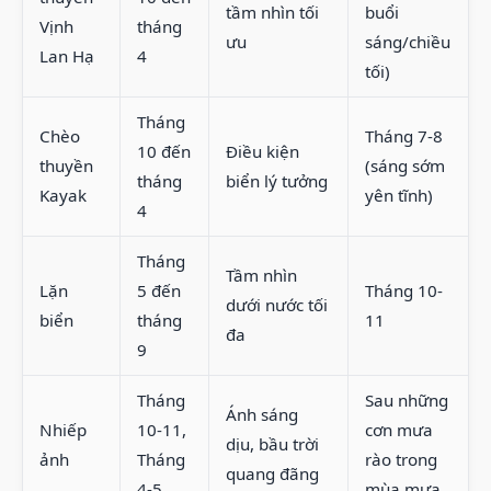
tầm nhìn tối
buổi
Vịnh
tháng
ưu
sáng/chiều
Lan Hạ
4
tối)
Tháng
Chèo
Tháng 7-8
10 đến
Điều kiện
thuyền
(sáng sớm
tháng
biển lý tưởng
Kayak
yên tĩnh)
4
Tháng
Tầm nhìn
Lặn
5 đến
Tháng 10-
dưới nước tối
biển
tháng
11
đa
9
Tháng
Sau những
Ánh sáng
Nhiếp
10-11,
cơn mưa
dịu, bầu trời
ảnh
Tháng
rào trong
quang đãng
4-5
mùa mưa