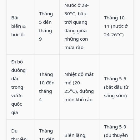
Nước ở 28-
Tháng
30°C, bầu
Bãi
Tháng 10-
5 đến
trời quang
biển &
11 (nước ở
tháng
đãng giữa
bơi lội
24-26°C)
9
những cơn
mưa rào
Đi bộ
đường
Tháng
Nhiệt độ mát
dài
Tháng 5-6
10 đến
mẻ (20-
trong
(bắt đầu từ
tháng
25°C), đường
vườn
sáng sớm)
4
mòn khô ráo
quốc
gia
Tháng 5-9
Du
Tháng
Biển lặng,
(du thuyền
thuyền
10 đến