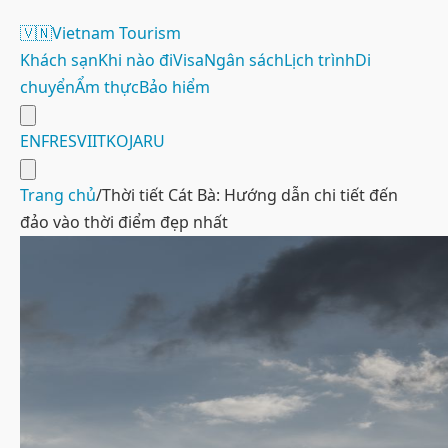
🇻🇳
Vietnam Tourism
Khách sạn
Khi nào đi
Visa
Ngân sách
Lịch trình
Di
chuyển
Ẩm thực
Bảo hiểm
EN
FR
ES
VI
IT
KO
JA
RU
Trang chủ
/
Thời tiết Cát Bà: Hướng dẫn chi tiết đến
đảo vào thời điểm đẹp nhất