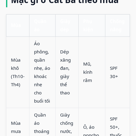
Quần
Giày
Phụ
Chống
Mùa
áo
dép
kiện
nắng
Áo
phông,
Dép
Mùa
quần
xăng
Mũ,
khô
nhẹ, áo
đan,
SPF
kính
(Th10-
khoác
giày
30+
râm
Th4)
nhẹ
thể
cho
thao
buổi tối
Quần
Giày
SPF
Mùa
áo
chống
Ô, áo
50+,
mưa
thoáng
nước,
poncho,
thuốc