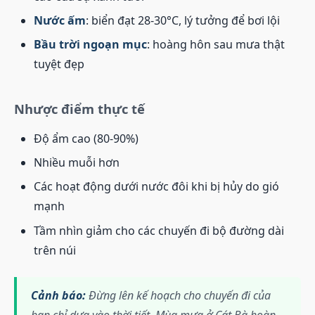
Nước ấm
: biển đạt 28-30°C, lý tưởng để bơi lội
Bầu trời ngoạn mục
: hoàng hôn sau mưa thật
tuyệt đẹp
Nhược điểm thực tế
Độ ẩm cao (80-90%)
Nhiều muỗi hơn
Các hoạt động dưới nước đôi khi bị hủy do gió
mạnh
Tầm nhìn giảm cho các chuyến đi bộ đường dài
trên núi
Cảnh báo:
Đừng lên kế hoạch cho chuyến đi của
bạn chỉ dựa vào thời tiết. Mùa mưa ở Cát Bà hoàn