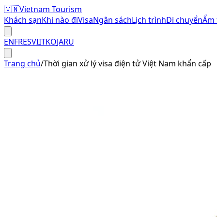
🇻🇳
Vietnam Tourism
Khách sạn
Khi nào đi
Visa
Ngân sách
Lịch trình
Di chuyển
Ẩm 
EN
FR
ES
VI
IT
KO
JA
RU
Trang chủ
/
Thời gian xử lý visa điện tử Việt Nam khẩn cấp