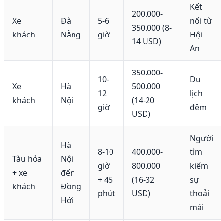
Kết
200.000-
Xe
Đà
5-6
nối từ
350.000 (8-
khách
Nẵng
giờ
Hội
14 USD)
An
350.000-
10-
Du
Xe
Hà
500.000
12
lịch
khách
Nội
(14-20
giờ
đêm
USD)
Người
Hà
8-10
400.000-
tìm
Tàu hỏa
Nội
giờ
800.000
kiếm
+ xe
đến
+ 45
(16-32
sự
khách
Đồng
phút
USD)
thoải
Hới
mái