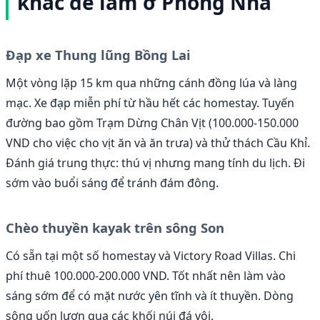
khác để làm ở Phong Nha
Đạp xe Thung lũng Bồng Lai
Một vòng lặp 15 km qua những cánh đồng lúa và làng
mạc. Xe đạp miễn phí từ hầu hết các homestay. Tuyến
đường bao gồm Trạm Dừng Chân Vịt (100.000-150.000
VND cho việc cho vịt ăn và ăn trưa) và thử thách Cầu Khỉ.
Đánh giá trung thực: thú vị nhưng mang tính du lịch. Đi
sớm vào buổi sáng để tránh đám đông.
Chèo thuyền kayak trên sông Son
Có sẵn tại một số homestay và Victory Road Villas. Chi
phí thuê 100.000-200.000 VND. Tốt nhất nên làm vào
sáng sớm để có mặt nước yên tĩnh và ít thuyền. Dòng
sông uốn lượn qua các khối núi đá vôi.