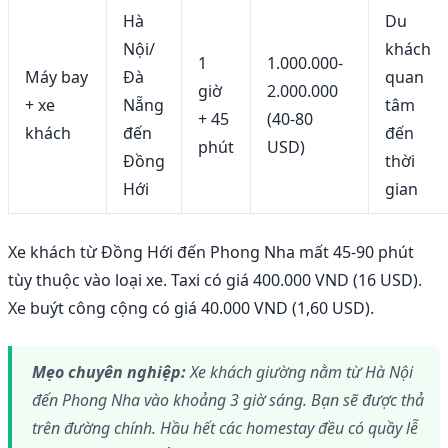
Hà
Du
Nội/
khách
1
1.000.000-
Máy bay
Đà
quan
giờ
2.000.000
+ xe
Nẵng
tâm
+ 45
(40-80
khách
đến
đến
phút
USD)
Đồng
thời
Hới
gian
Xe khách từ Đồng Hới đến Phong Nha mất 45-90 phút
tùy thuộc vào loại xe. Taxi có giá 400.000 VND (16 USD).
Xe buýt công cộng có giá 40.000 VND (1,60 USD).
Mẹo chuyên nghiệp:
Xe khách giường nằm từ Hà Nội
đến Phong Nha vào khoảng 3 giờ sáng. Bạn sẽ được thả
trên đường chính. Hầu hết các homestay đều có quầy lễ