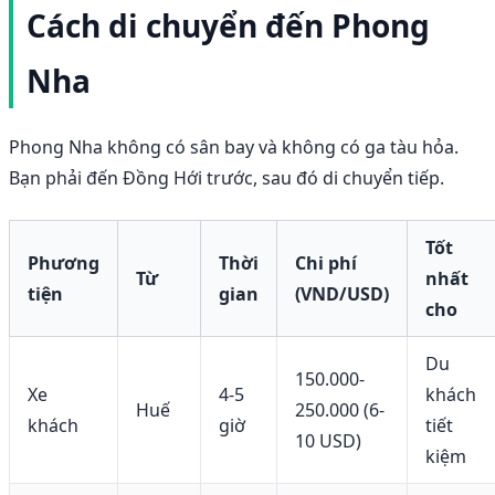
Cách di chuyển đến Phong
Nha
Phong Nha không có sân bay và không có ga tàu hỏa.
Bạn phải đến Đồng Hới trước, sau đó di chuyển tiếp.
Tốt
Phương
Thời
Chi phí
Từ
nhất
tiện
gian
(VND/USD)
cho
Du
150.000-
Xe
4-5
khách
Huế
250.000 (6-
khách
giờ
tiết
10 USD)
kiệm