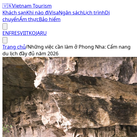
🇻🇳
Vietnam Tourism
Khách sạn
Khi nào đi
Visa
Ngân sách
Lịch trình
Di
chuyển
Ẩm thực
Bảo hiểm
EN
FR
ES
VI
IT
KO
JA
RU
Trang chủ
/
Những việc cần làm ở Phong Nha: Cẩm nang
du lịch đầy đủ năm 2026