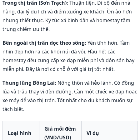
Trong thị trấn (Sơn Trạch):
Thuận tiện. Đi bộ đến nhà
hàng, đại lý du lịch và điểm xuống xe khách. Ồn ào hơn
nhưng thiết thực. Ký túc xá bình dân và homestay tầm
trung chiếm ưu thế.
Bên ngoài thị trấn dọc theo sông:
Yên tĩnh hơn. Tầm
nhìn đẹp hơn ra các khối núi đá vôi. Hầu hết các
homestay đều cung cấp xe đạp miễn phí và đón sân bay
miễn phí. Đây là nơi có chỗ ở với giá trị tốt nhất.
Thung lũng Bồng Lai:
Nông thôn và hẻo lánh. Có đồng
lúa và trâu thay vì đèn đường. Cần một chiếc xe đạp hoặc
xe máy để vào thị trấn. Tốt nhất cho du khách muốn sự
tách biệt.
Giá mỗi đêm
Loại hình
Ví dụ
(VND/USD)