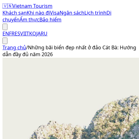
🇻🇳
Vietnam Tourism
Khách sạn
Khi nào đi
Visa
Ngân sách
Lịch trình
Di
chuyển
Ẩm thực
Bảo hiểm
EN
FR
ES
VI
IT
KO
JA
RU
Trang chủ
/
Những bãi biển đẹp nhất ở đảo Cát Bà: Hướng
dẫn đầy đủ năm 2026