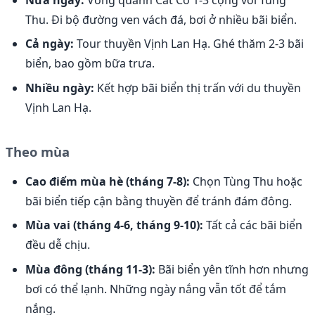
Nửa ngày:
Vòng quanh Cát Cò 1-3 cộng với Tùng
Thu. Đi bộ đường ven vách đá, bơi ở nhiều bãi biển.
Cả ngày:
Tour thuyền Vịnh Lan Hạ. Ghé thăm 2-3 bãi
biển, bao gồm bữa trưa.
Nhiều ngày:
Kết hợp bãi biển thị trấn với du thuyền
Vịnh Lan Hạ.
Theo mùa
Cao điểm mùa hè (tháng 7-8):
Chọn Tùng Thu hoặc
bãi biển tiếp cận bằng thuyền để tránh đám đông.
Mùa vai (tháng 4-6, tháng 9-10):
Tất cả các bãi biển
đều dễ chịu.
Mùa đông (tháng 11-3):
Bãi biển yên tĩnh hơn nhưng
bơi có thể lạnh. Những ngày nắng vẫn tốt để tắm
nắng.