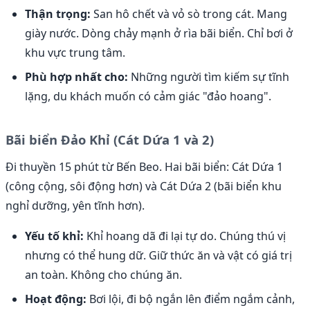
Thận trọng:
San hô chết và vỏ sò trong cát. Mang
giày nước. Dòng chảy mạnh ở rìa bãi biển. Chỉ bơi ở
khu vực trung tâm.
Phù hợp nhất cho:
Những người tìm kiếm sự tĩnh
lặng, du khách muốn có cảm giác "đảo hoang".
Bãi biển Đảo Khỉ (Cát Dứa 1 và 2)
Đi thuyền 15 phút từ Bến Beo. Hai bãi biển: Cát Dứa 1
(công cộng, sôi động hơn) và Cát Dứa 2 (bãi biển khu
nghỉ dưỡng, yên tĩnh hơn).
Yếu tố khỉ:
Khỉ hoang dã đi lại tự do. Chúng thú vị
nhưng có thể hung dữ. Giữ thức ăn và vật có giá trị
an toàn. Không cho chúng ăn.
Hoạt động:
Bơi lội, đi bộ ngắn lên điểm ngắm cảnh,