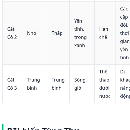
Các
cặp
Yên
đôi,
Cát
tĩnh,
Hạn
Nhỏ
Thấp
thời
Cò 2
trong
chế
gian
xanh
yên
tĩnh
Thể
Du
Cát
Trung
Trung
Sóng,
thao
khá
Cò 3
bình
bình
gió
dưới
năn
nước
độn