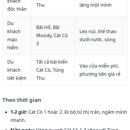
khách
Thu
lặng một mình
độc thân
Du
Bãi Hổ, Bãi
khách
Leo núi, thể thao
Moody, Cát Cò
mạo
dưới nước, sóng
3
hiểm
Du
Tất cả bãi biển
Vào cửa miễn phí,
khách
Cát Cò, Tùng
phương tiện giá rẻ
tiết kiệm
Thu
Theo thời gian
1-2 giờ:
Cát Cò 1 hoặc 2. Đi bộ từ thị trấn, ngâm mình
nhanh.