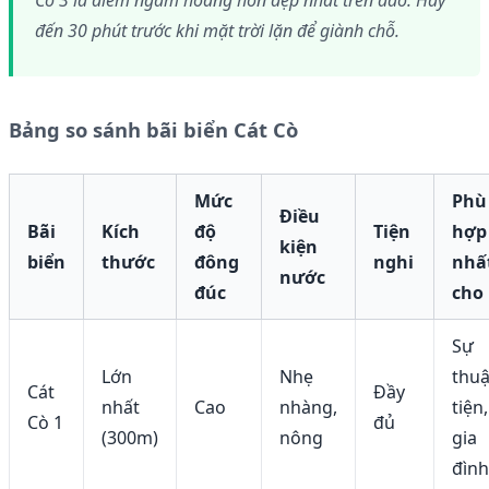
đến 30 phút trước khi mặt trời lặn để giành chỗ.
Bảng so sánh bãi biển Cát Cò
Mức
Phù
Điều
Bãi
Kích
độ
Tiện
hợp
kiện
biển
thước
đông
nghi
nhấ
nước
đúc
cho
Sự
Lớn
Nhẹ
thu
Cát
Đầy
nhất
Cao
nhàng,
tiện,
Cò 1
đủ
(300m)
nông
gia
đình