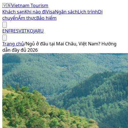
🇻🇳
Vietnam Tourism
Khách sạn
Khi nào đi
Visa
Ngân sách
Lịch trình
Di
chuyển
Ẩm thực
Bảo hiểm
EN
FR
ES
VI
IT
KO
JA
RU
Trang chủ
/
Ngủ ở đâu tại Mai Châu, Việt Nam? Hướng
dẫn đầy đủ 2026