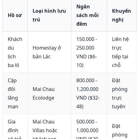
Ngân
Loại hình lưu
Khuyến
Hồ sơ
sách mỗi
trú
nghị
đêm
Khách
150.000 -
Liên hệ
du
Homestay ở
250.000
trực
lịch
bản Lác
VND ($6-
tiếp tại
ba lô
10)
chỗ
Cặp
800.000 -
Đặt
đôi
Mai Chau
1.200.000
phòng
lãng
Ecolodge
VND ($32-
trực
mạn
48)
tuyến
Gia
Mai Chau
500.000 -
Đặt
đình
Villas hoặc
1.000.000
phòng
có trẻ
khách sạn
VND ($20-