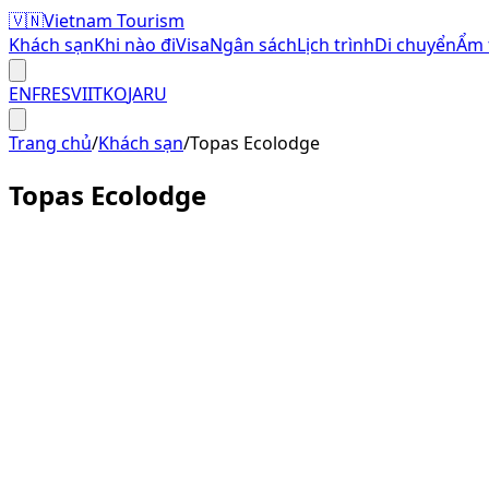
🇻🇳
Vietnam Tourism
Khách sạn
Khi nào đi
Visa
Ngân sách
Lịch trình
Di chuyển
Ẩm 
EN
FR
ES
VI
IT
KO
JA
RU
Trang chủ
/
Khách sạn
/
Topas Ecolodge
Topas Ecolodge