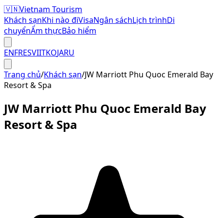
🇻🇳
Vietnam Tourism
Khách sạn
Khi nào đi
Visa
Ngân sách
Lịch trình
Di
chuyển
Ẩm thực
Bảo hiểm
EN
FR
ES
VI
IT
KO
JA
RU
Trang chủ
/
Khách sạn
/
JW Marriott Phu Quoc Emerald Bay
Resort & Spa
JW Marriott Phu Quoc Emerald Bay
Resort & Spa