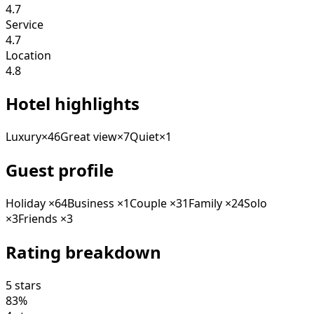
4.7
Service
4.7
Location
4.8
Hotel highlights
Luxury
×
46
Great view
×
7
Quiet
×
1
Guest profile
Holiday
×
64
Business
×
1
Couple
×
31
Family
×
24
Solo
×
3
Friends
×
3
Rating breakdown
5 stars
83
%