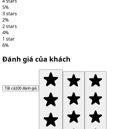
4 stars
5
%
3 stars
2
%
2 stars
4
%
1 star
6
%
Đánh giá của khách
Tất cả
100
đánh giá