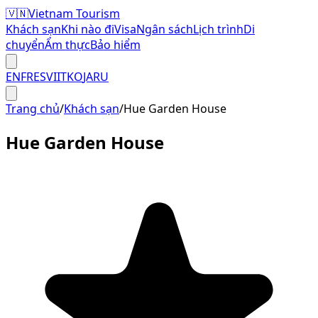
🇻🇳
Vietnam Tourism
Khách sạn
Khi nào đi
Visa
Ngân sách
Lịch trình
Di
chuyển
Ẩm thực
Bảo hiểm
EN
FR
ES
VI
IT
KO
JA
RU
Trang chủ
/
Khách sạn
/
Hue Garden House
Hue Garden House