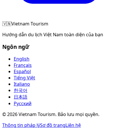
🇻🇳
Vietnam Tourism
Hướng dẫn du lịch Việt Nam toàn diện của bạn
Ngôn ngữ
English
Français
Español
Tiếng Việt
Italiano
한국어
日本語
Русский
©
2026
Vietnam Tourism.
Bảo lưu mọi quyền
.
Thông tin pháp lý
Sơ đồ trang
Liên hệ