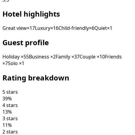
Hotel highlights
Great view
×
17
Luxury
×
16
Child-friendly
×
6
Quiet
×
1
Guest profile
Holiday
×
55
Business
×
2
Family
×
37
Couple
×
10
Friends
×
7
Solo
×
1
Rating breakdown
5 stars
39
%
4 stars
13
%
3 stars
11
%
2 stars