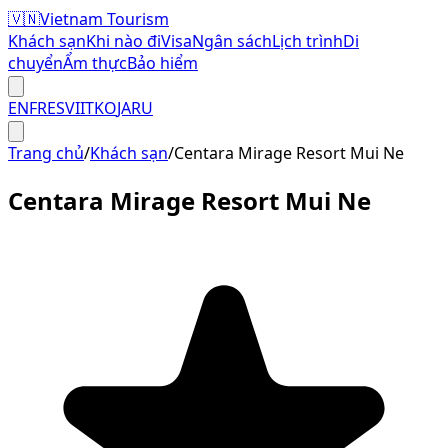
🇻🇳
Vietnam Tourism
Khách sạn
Khi nào đi
Visa
Ngân sách
Lịch trình
Di
chuyển
Ẩm thực
Bảo hiểm
EN
FR
ES
VI
IT
KO
JA
RU
Trang chủ
/
Khách sạn
/
Centara Mirage Resort Mui Ne
Centara Mirage Resort Mui Ne