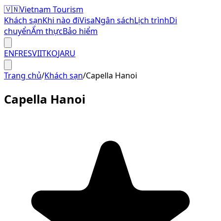
🇻🇳
Vietnam Tourism
Khách sạn
Khi nào đi
Visa
Ngân sách
Lịch trình
Di
chuyển
Ẩm thực
Bảo hiểm
EN
FR
ES
VI
IT
KO
JA
RU
Trang chủ
/
Khách sạn
/
Capella Hanoi
Capella Hanoi