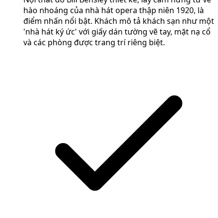
hào nhoáng của nhà hát opera thập niên 1920, là
điểm nhấn nổi bật. Khách mô tả khách sạn như một
'nhà hát ký ức' với giấy dán tường vẽ tay, mặt nạ cổ
và các phòng được trang trí riêng biệt.