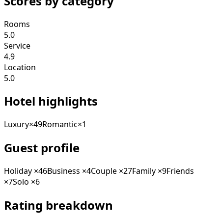
Scores by category
Rooms
5.0
Service
4.9
Location
5.0
Hotel highlights
Luxury
×
49
Romantic
×
1
Guest profile
Holiday
×
46
Business
×
4
Couple
×
27
Family
×
9
Friends
×
7
Solo
×
6
Rating breakdown