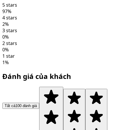
5 stars
97
%
4 stars
2
%
3 stars
0
%
2 stars
0
%
1 star
1
%
Đánh giá của khách
Tất cả
100
đánh giá