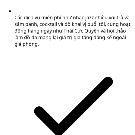
Các dịch vụ miễn phí như nhạc jazz chiều với trà và
sâm panh, cocktail và đồ khai vị buổi tối, cùng hoạt
động hàng ngày như Thái Cực Quyền và hội thảo
làm đồ da mang lại giá trị gia tăng đáng kể ngoài
giá phòng.