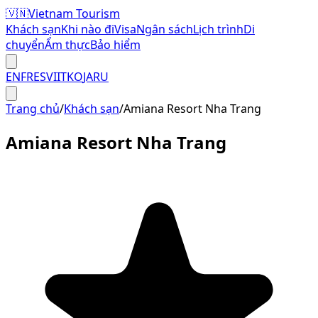
🇻🇳
Vietnam Tourism
Khách sạn
Khi nào đi
Visa
Ngân sách
Lịch trình
Di
chuyển
Ẩm thực
Bảo hiểm
EN
FR
ES
VI
IT
KO
JA
RU
Trang chủ
/
Khách sạn
/
Amiana Resort Nha Trang
Amiana Resort Nha Trang