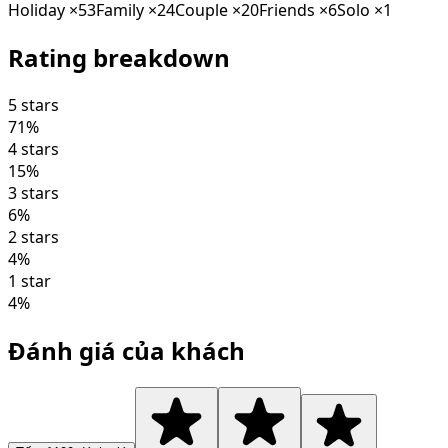
Holiday
×
53
Family
×
24
Couple
×
20
Friends
×
6
Solo
×
1
Rating breakdown
5 stars
71
%
4 stars
15
%
3 stars
6
%
2 stars
4
%
1 star
4
%
Đánh giá của khách