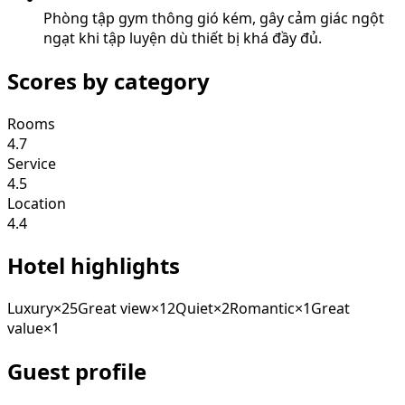
Phòng tập gym thông gió kém, gây cảm giác ngột
ngạt khi tập luyện dù thiết bị khá đầy đủ.
Scores by category
Rooms
4.7
Service
4.5
Location
4.4
Hotel highlights
Luxury
×
25
Great view
×
12
Quiet
×
2
Romantic
×
1
Great
value
×
1
Guest profile