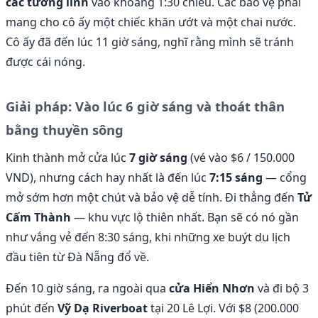
các tướng lĩnh
vào khoảng 1:30 chiều. Các bảo vệ phải
mang cho cô ấy một chiếc khăn ướt và một chai nước.
Cô ấy đã đến lúc 11 giờ sáng, nghĩ rằng mình sẽ tránh
được cái nóng.
Giải pháp: Vào lúc 6 giờ sáng và thoát thân
bằng thuyền sông
Kinh thành mở cửa lúc
7 giờ sáng
(vé vào $6 / 150.000
VND), nhưng cách hay nhất là đến lúc
7:15 sáng
— cổng
mở sớm hơn một chút và bảo vệ dễ tính. Đi thẳng đến
Tử
Cấm Thành
— khu vực lộ thiên nhất. Bạn sẽ có nó gần
như vắng vẻ đến 8:30 sáng, khi những xe buýt du lịch
đầu tiên từ Đà Nẵng đổ về.
Đến 10 giờ sáng, ra ngoài qua
cửa Hiển Nhơn
và đi bộ 3
phút đến
Vỹ Dạ Riverboat
tại 20 Lê Lợi. Với $8 (200.000