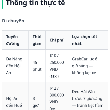
Thông tin thực tế
Di chuyển
Tuyến
Thời
Lựa chọn tốt
Chi phí
đường
gian
nhất
$10 /
Đà Nẵng
GrabCar lúc 6
45
250.000
đến Hội
giờ sáng —
phút
VND
An
không kẹt xe
(taxi)
$12 /
Đèo Hải Vân
300.000
Hội An
3
trước 7 giờ sáng
VND
đến Huế
giờ
— tránh kẹt hầm
(xe