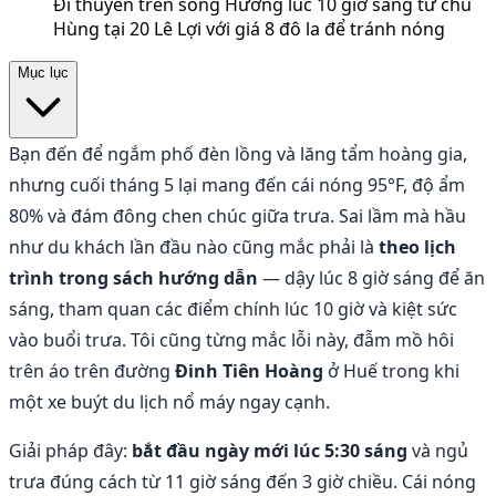
Đi thuyền trên sông Hương lúc 10 giờ sáng từ chú
Hùng tại 20 Lê Lợi với giá 8 đô la để tránh nóng
Mục lục
Bạn đến để ngắm phố đèn lồng và lăng tẩm hoàng gia,
nhưng cuối tháng 5 lại mang đến cái nóng 95°F, độ ẩm
80% và đám đông chen chúc giữa trưa. Sai lầm mà hầu
như du khách lần đầu nào cũng mắc phải là
theo lịch
trình trong sách hướng dẫn
— dậy lúc 8 giờ sáng để ăn
sáng, tham quan các điểm chính lúc 10 giờ và kiệt sức
vào buổi trưa. Tôi cũng từng mắc lỗi này, đẫm mồ hôi
trên áo trên đường
Đinh Tiên Hoàng
ở Huế trong khi
một xe buýt du lịch nổ máy ngay cạnh.
Giải pháp đây:
bắt đầu ngày mới lúc 5:30 sáng
và ngủ
trưa đúng cách từ 11 giờ sáng đến 3 giờ chiều. Cái nóng