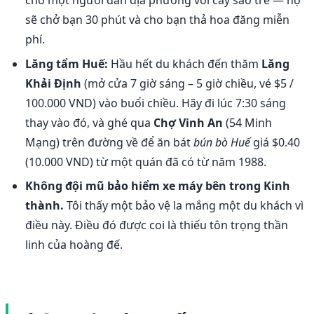
cho một người dân địa phương với cây sào tre — họ
sẽ chở bạn 30 phút và cho bạn thả hoa đăng miễn
phí.
Lăng tẩm Huế:
Hầu hết du khách đến thăm
Lăng
Khải Định
(mở cửa 7 giờ sáng – 5 giờ chiều, vé $5 /
100.000 VND) vào buổi chiều. Hãy đi lúc 7:30 sáng
thay vào đó, và ghé qua
Chợ Vinh An
(54 Minh
Mạng) trên đường về để ăn bát
bún bò Huế
giá $0.40
(10.000 VND) từ một quán đã có từ năm 1988.
Không đội mũ bảo hiểm xe máy bên trong Kinh
thành.
Tôi thấy một bảo vệ la mắng một du khách vì
điều này. Điều đó được coi là thiếu tôn trọng thần
linh của hoàng đế.