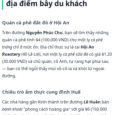
địa điểm bẫy du khách
Quán cà phê đắt đỏ ở Hội An
Trên đường
Nguyễn Phúc Chu
, bạn sẽ tìm thấy những
quán cà phê tính $4 (100.000 VND) cho một ly
cà phê
trứng
chỉ ở mức ổn. Địa chỉ thực sự là tại
Hội An
Roastery
(40 Lê Lợi), nơi một ly
cà phê sữa đá
có giá $1.20
(30.000 VND) và chủ quán, cô Anh, tự rang hạt phía sau
— bạn có thể ngửi thấy mùi sô-cô-la và khói từ ngoài
đường.
Chiêu trò ẩm thực cung đình Huế
Các nhà hàng gần Kinh thành trên đường
Lê Huân
bán
bánh khoái
"phong cách hoàng gia" với giá $6 (150.000