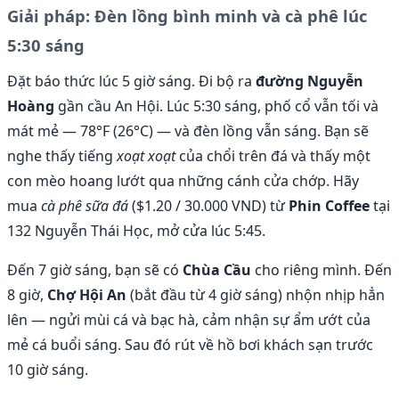
Giải pháp: Đèn lồng bình minh và cà phê lúc
5:30 sáng
Đặt báo thức lúc 5 giờ sáng. Đi bộ ra
đường Nguyễn
Hoàng
gần cầu An Hội. Lúc 5:30 sáng, phố cổ vẫn tối và
mát mẻ — 78°F (26°C) — và đèn lồng vẫn sáng. Bạn sẽ
nghe thấy tiếng
xoạt xoạt
của chổi trên đá và thấy một
con mèo hoang lướt qua những cánh cửa chớp. Hãy
mua
cà phê sữa đá
($1.20 / 30.000 VND) từ
Phin Coffee
tại
132 Nguyễn Thái Học, mở cửa lúc 5:45.
Đến 7 giờ sáng, bạn sẽ có
Chùa Cầu
cho riêng mình. Đến
8 giờ,
Chợ Hội An
(bắt đầu từ 4 giờ sáng) nhộn nhịp hẳn
lên — ngửi mùi cá và bạc hà, cảm nhận sự ẩm ướt của
mẻ cá buổi sáng. Sau đó rút về hồ bơi khách sạn trước
10 giờ sáng.