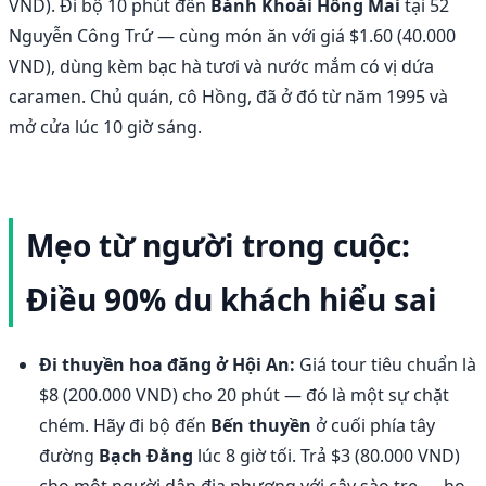
VND). Đi bộ 10 phút đến
Bánh Khoái Hồng Mai
tại 52
Nguyễn Công Trứ — cùng món ăn với giá $1.60 (40.000
VND), dùng kèm bạc hà tươi và nước mắm có vị dứa
caramen. Chủ quán, cô Hồng, đã ở đó từ năm 1995 và
mở cửa lúc 10 giờ sáng.
Mẹo từ người trong cuộc:
Điều 90% du khách hiểu sai
Đi thuyền hoa đăng ở Hội An:
Giá tour tiêu chuẩn là
$8 (200.000 VND) cho 20 phút — đó là một sự chặt
chém. Hãy đi bộ đến
Bến thuyền
ở cuối phía tây
đường
Bạch Đằng
lúc 8 giờ tối. Trả $3 (80.000 VND)