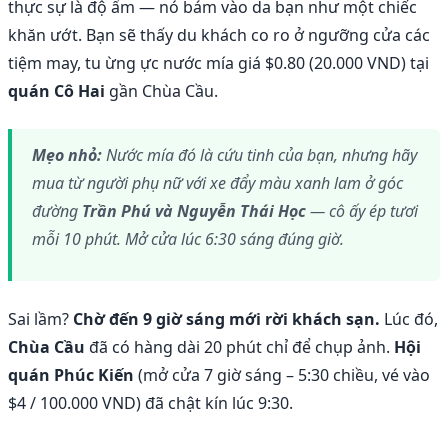
thực sự là độ ẩm — nó bám vào da bạn như một chiếc
khăn ướt. Bạn sẽ thấy du khách co ro ở ngưỡng cửa các
tiệm may, tu ừng ực nước mía giá $0.80 (20.000 VND) tại
quán Cô Hai
gần Chùa Cầu.
Mẹo nhỏ:
Nước mía đó là cứu tinh của bạn, nhưng hãy
mua từ người phụ nữ với xe đẩy màu xanh lam ở góc
đường
Trần Phú và Nguyễn Thái Học
— cô ấy ép tươi
mỗi 10 phút. Mở cửa lúc 6:30 sáng đúng giờ.
Sai lầm?
Chờ đến 9 giờ sáng mới rời khách sạn.
Lúc đó,
Chùa Cầu
đã có hàng dài 20 phút chỉ để chụp ảnh.
Hội
quán Phúc Kiến
(mở cửa 7 giờ sáng – 5:30 chiều, vé vào
$4 / 100.000 VND) đã chật kín lúc 9:30.