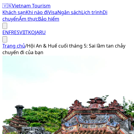
🇻🇳
Vietnam Tourism
Khách sạn
Khi nào đi
Visa
Ngân sách
Lịch trình
Di
chuyển
Ẩm thực
Bảo hiểm
EN
FR
ES
VI
IT
KO
JA
RU
Trang chủ
/
Hội An & Huế cuối tháng 5: Sai lầm tan chảy
chuyến đi của bạn