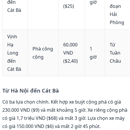
đến
giờ
($25)
đoạn
Cát Bà
Hải
Phòng
Vịnh
Hạ
60.000
Từ
Phà công
1
Long
VND
Tuần
cộng
giờ
đến
($2,40)
Châu
Cát Bà
Từ Hà Nội đến Cát Bà
Có ba lựa chọn chính. Kết hợp xe buýt cộng phà có giá
230.000 VND ($9) và mất khoảng 5 giờ. Xe riêng cộng phà
có giá 1,7 triệu VND ($68) và mất 3 giờ. Lựa chọn xe máy
có giá 150.000 VND ($6) và mất 2 giờ 45 phút.