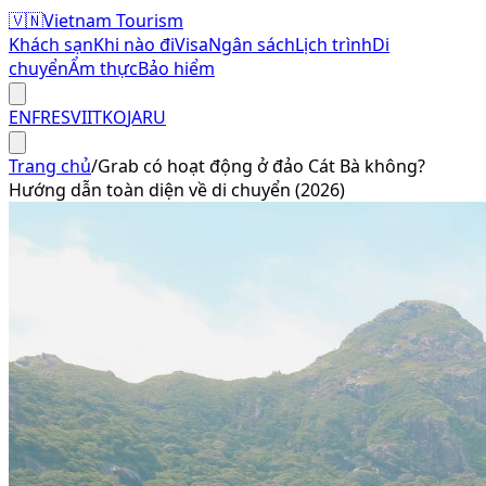
🇻🇳
Vietnam Tourism
Khách sạn
Khi nào đi
Visa
Ngân sách
Lịch trình
Di
chuyển
Ẩm thực
Bảo hiểm
EN
FR
ES
VI
IT
KO
JA
RU
Trang chủ
/
Grab có hoạt động ở đảo Cát Bà không?
Hướng dẫn toàn diện về di chuyển (2026)