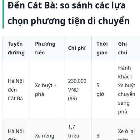
Đến Cát Bà: so sánh các lựa
chọn phương tiện di chuyển
Tuyến
Phương
Thời
Ghi
Chi phí
đường
tiện
gian
chú
Hành
khách
Hà Nội
230.000
Xe buýt +
5
xe buýt
đến
VND
phà
giờ
chuyển
Cát Bà
($9)
sang
phà
1,7
Hà Nội
Xe ở lại
Xe riêng
triệu
3