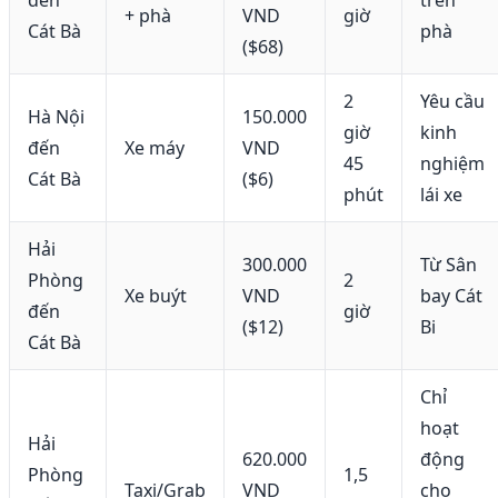
đến
trên
+ phà
VND
giờ
Cát Bà
phà
($68)
2
Yêu cầu
Hà Nội
150.000
giờ
kinh
đến
Xe máy
VND
45
nghiệm
Cát Bà
($6)
phút
lái xe
Hải
300.000
Từ Sân
Phòng
2
Xe buýt
VND
bay Cát
đến
giờ
($12)
Bi
Cát Bà
Chỉ
hoạt
Hải
620.000
động
Phòng
1,5
Taxi/Grab
VND
cho